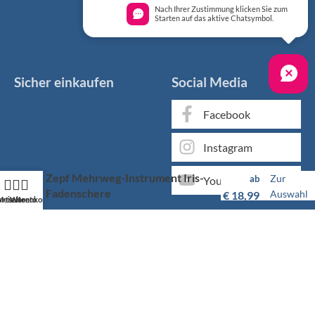
Nach Ihrer Zustimmung klicken Sie zum
Starten auf das aktive Chatsymbol.
Sicher einkaufen
Social Media
Facebook
Instagram
Zepf Mehrweg-Instrument Iris-
Zur
ab
YouTube
Fadenschere
Auswahl
€
18,99
artseite
Mein Konto
Warenkorb
Markenqualität kaufen Sie günstig bei KS Medizintechnik
Als medizinischer Fachgroßhandel bieten wir Ihnen, neben
unserem individuellen Service, über 50.000 Artikel von
hunderten Marken zu Top-Konditionen.