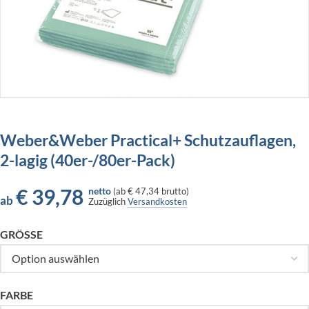
Weber&Weber Practical+ Schutzauflagen,
2-lagig (40er-/80er-Pack)
€
39,78
netto
(
ab
€ 47,34
brutto)
ab
Zuzüglich
Versandkosten
GRÖSSE
FARBE