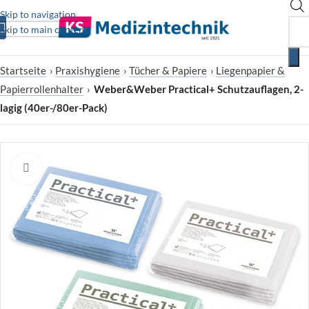
Skip to navigation
Skip to main content
Startseite
›
Praxishygiene
›
Tücher & Papiere
›
Liegenpapier &
Papierrollenhalter
›
Weber&Weber Practical+ Schutzauflagen, 2-
lagig (40er-/80er-Pack)
Zum Vergrößern klicken