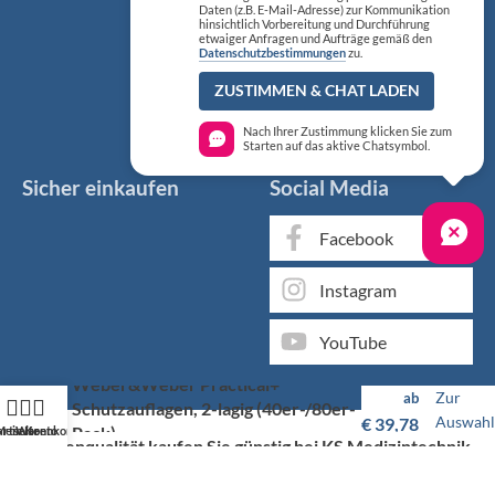
Daten (z.B. E-Mail-Adresse) zur Kommunikation
hinsichtlich Vorbereitung und Durchführung
etwaiger Anfragen und Aufträge gemäß den
Datenschutzbestimmungen
zu.
ZUSTIMMEN & CHAT LADEN
Nach Ihrer Zustimmung klicken Sie zum
Starten auf das aktive Chatsymbol.
Sicher einkaufen
Social Media
Facebook
Instagram
YouTube
Weber&Weber Practical+
Zur
ab
Schutzauflagen, 2-lagig (40er-/80er-
Auswahl
€
39,78
Pack)
artseite
Mein Konto
Warenkorb
Markenqualität kaufen Sie günstig bei KS Medizintechnik
Als medizinischer Fachgroßhandel bieten wir Ihnen, neben