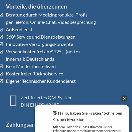
Vorteile, die überzeugen
Beratung durch Medizinprodukte-Profis
per Telefon, Online-Chat, Videobesprechung
Außendienst
360° Service und Dienstleistungen
Innovative Versorgungskonzepte
Versandkostenfrei ab € 125,– (netto)
innerhalb Deutschlands
Kein Mindestbestellwert
Kostenfreier Rückholservice
Eigener Technischer Kundendienst
Zertifiziertes QM-System
DIN EN ISO 13485
👋 Hallo, haben Sie Fragen? Schreiben
Sie uns bitte hier.
Zahlungsarten
Mit dem Laden des Chats stimmen Sie der
Erhebung und Verarbeitung personenbezogener