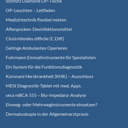
Schmitz Diamond OP-Tische
OP-Leuchten – Leitfaden
Medizintechnik flexibel mieten
Affenpocken-Desinfektionsmittel
Clostridioides difficile (C.Diff.)
Getinge Ambulantes Operieren
Fuhrmann Einmalinstrumente für Spezialisten
Ein System für die Funktionsdiagnostik
Koro­nare Herz­krank­heit (KHK) – Ausschluss
MESI Diagnostik-Tablet mit med. Apps
seca mBCA 555 – Bio-Impedanz-Analyse
Einweg- oder Mehrweginstrumente einsetzen?
Dermatoskopie in der Allgemeinarztpraxis