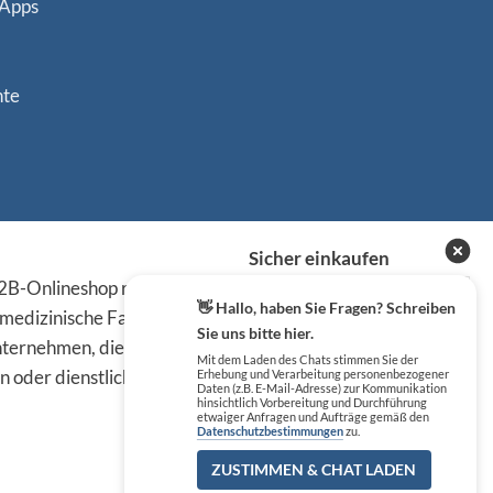
 Apps
nte
Sicher einkaufen
B-Onlineshop richten sich
👋 Hallo, haben Sie Fragen? Schreiben
 medizinische Fachkreise,
Sie uns bitte hier.
ternehmen, die die
Mit dem Laden des Chats stimmen Sie der
n oder dienstlichen Tätigkeit
Erhebung und Verarbeitung personenbezogener
Daten (z.B. E-Mail-Adresse) zur Kommunikation
hinsichtlich Vorbereitung und Durchführung
etwaiger Anfragen und Aufträge gemäß den
Datenschutzbestimmungen
zu.
ZUSTIMMEN & CHAT LADEN