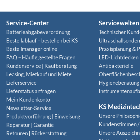
Service-Center
Servicewelten
Batterieabgabeverordnung
Technischer Kund
Bestellablauf – bestellen bei KS
Ultraschallsonde
Bestellmanager online
Praxisplanung & P
FAQ – Häufig gestellte Fragen
LED-Lichtdecken
Kundenservice | Kaufberatung
Antibakterielle
Leasing, Mietkauf und Miete
Oberflächenbesc
Lieferservice
Hygieneberatung
Lieferstatus anfragen
Instrumentenaufb
Mein Kundenkonto
KS Medizintec
Newsletter-Service
Unsere Philosophi
Produktvorführung | Einweisung
Kundenstimmen /
Reparatur | Garantie
Unsere Auszeich
Retouren | Rückerstattung