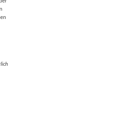
oder
n
ben
lich