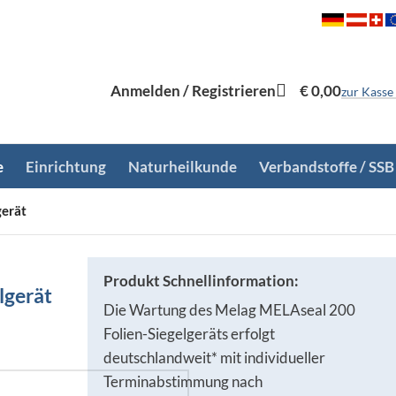
Anmelden / Registrieren
€
0,00
zur Kasse
e
Einrichtung
Naturheilkunde
Verbandstoffe / SSB
gerät
Produkt Schnellinformation:
lgerät
Die Wartung des Melag MELAseal 200
Folien-Siegelgeräts erfolgt
deutschlandweit* mit individueller
Terminabstimmung nach