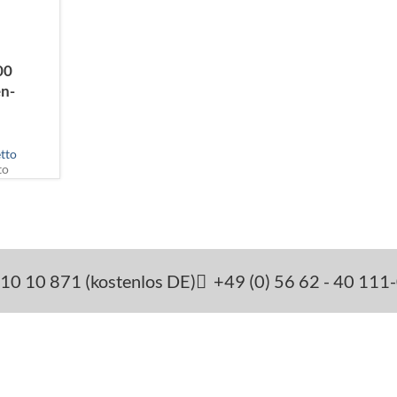
00
en-
tto
to
10 10 871 (kostenlos DE)
+49 (0) 56 62 - 40 111