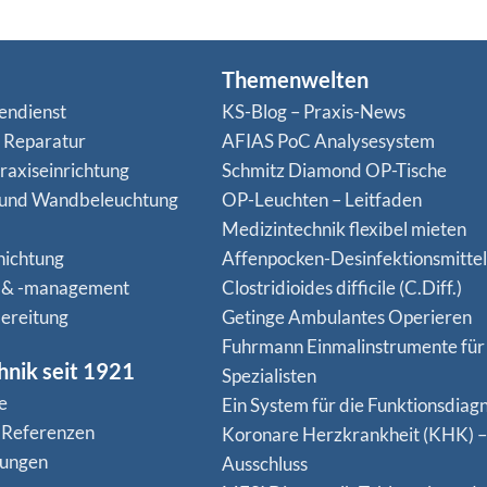
Themenwelten
endienst
KS-Blog – Praxis-News
n Reparatur
AFIAS PoC Analysesystem
raxiseinrichtung
Schmitz Diamond OP-Tische
 und Wandbeleuchtung
OP-Leuchten – Leitfaden
Medizintechnik flexibel mieten
hichtung
Affenpocken-Desinfektionsmittel
 & -management
Clostridioides difficile (C.Diff.)
ereitung
Getinge Ambulantes Operieren
Fuhrmann Einmalinstrumente für
hnik seit 1921
Spezialisten
e
Ein System für die Funktionsdiagn
 Referenzen
Koro­nare Herz­krank­heit (KHK) –
nungen
Ausschluss