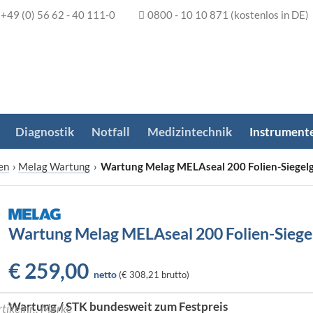
+49 (0) 56 62 - 40 111-0
0800 - 10 10 871
(kostenlos in DE)
Diagnostik
Notfall
Medizintechnik
Instrument
en
›
Melag Wartung
›
Wartung Melag MELAseal 200 Folien-Siegel
Wartung Melag MELAseal 200 Folien-Siege
€
259,00
netto
(
€ 308,21
brutto)
Wartung / STK bundesweit zum Festpreis