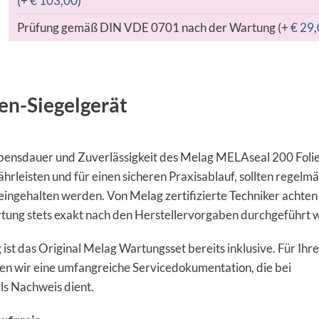
(+
€
103,00
)
Prüfung gemäß DIN VDE 0701 nach der Wartung (+
€
29,
en-Siegelgerät
ebensdauer und Zuverlässigkeit des Melag MELAseal 200 Foli
hrleisten und für einen sicheren Praxisablauf, sollten regelm
eingehalten werden. Von Melag zertifizierte Techniker achten
rtung stets exakt nach den Herstellervorgaben durchgeführt w
st das Original Melag Wartungsset bereits inklusive. Für Ihre
n wir eine umfangreiche Servicedokumentation, die bei
s Nachweis dient.