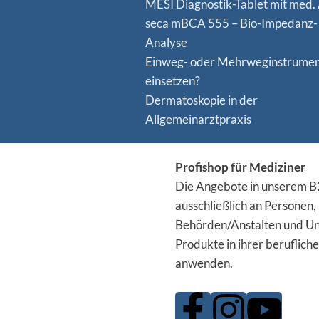
MESI Diagnostik-Tablet mit med.
seca mBCA 555 – Bio-Impedanz-
Analyse
Einweg- oder Mehrweginstrume
einsetzen?
Dermatoskopie in der
Allgemeinarztpraxis
Profishop für Mediziner
Die Angebote in unserem B2
ausschließlich an Personen,
Behörden/Anstalten und Un
Produkte in ihrer berufliche
anwenden.