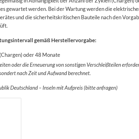
regelmäßig in Abhängigkeit der Anzahl der Zyklen (Chargen) 
tes gewartet werden. Bei der Wartung werden die elektrische
ätes und die sicherheitskritischen Bauteile nach den Vorga
üft.
tungsintervall gemäß Herstellervorgabe:
 (Chargen) oder 48 Monate
iten oder die Erneuerung von sonstigen Verschleißteilen erforder
esondert nach Zeit und Aufwand berechnet.
lik Deutschland – Inseln mit Aufpreis (bitte anfragen)