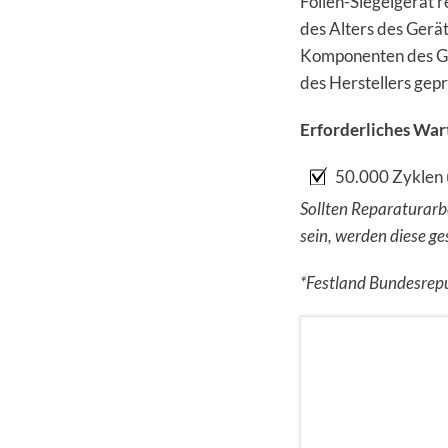
Folien-Siegelgerät 
des Alters des Gerä
Komponenten des Ger
des Herstellers gepr
Erforderliches War
50.000 Zyklen
Sollten Reparaturarbe
sein, werden diese g
*Festland Bundesrepub