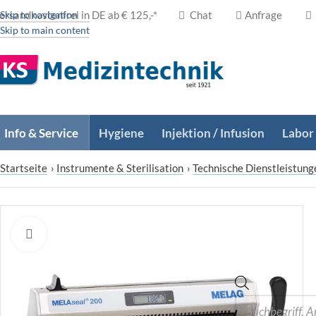
ersandkostenfrei in DE ab € 125,-*
Skip to navigation
Chat
Anfrage
Skip to main content
Info & Service
Hygiene
Injektion / Infusion
Labor
Startseite
›
Instrumente & Sterilisation
›
Technische Dienstleistung
Zum Vergrößern klicken