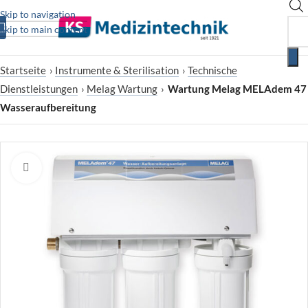
Skip to navigation
Skip to main content
Startseite
›
Instrumente & Sterilisation
›
Technische
Dienstleistungen
›
Melag Wartung
›
Wartung Melag MELAdem 47
Wasseraufbereitung
Zum Vergrößern klicken