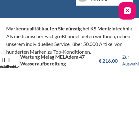
Markenqualität kaufen Sie günstig bei KS Medizintechnik
Als medizinischer Fachgroßhandel bieten wir Ihnen, neben
unserem individuellen Service, über 50.000 Artikel von
hunderten Marken zu Top-Konditionen.
Wartung Melag MELAdem 47
Zur
€
216,00
Wasseraufbereitung
Auswahl
artseite
Mein Konto
Warenkorb