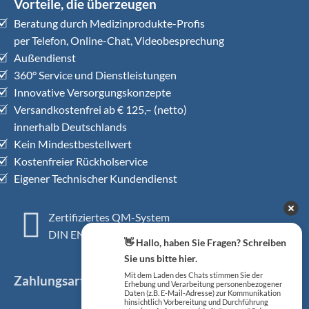
Vorteile, die überzeugen
Beratung durch Medizinprodukte-Profis
per Telefon, Online-Chat, Videobesprechung
Außendienst
360° Service und Dienstleistungen
Innovative Versorgungskonzepte
Versandkostenfrei ab € 125,– (netto)
innerhalb Deutschlands
Kein Mindestbestellwert
Kostenfreier Rückholservice
Eigener Technischer Kundendienst
Zertifiziertes QM-System
DIN EN ISO 13485
👋 Hallo, haben Sie Fragen? Schreiben
Sie uns bitte hier.
Mit dem Laden des Chats stimmen Sie der
Zahlungsarten
Erhebung und Verarbeitung personenbezogener
Daten (z.B. E-Mail-Adresse) zur Kommunikation
hinsichtlich Vorbereitung und Durchführung