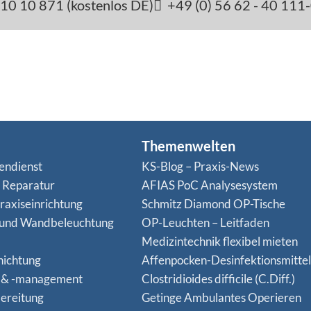
10 10 871 (kostenlos DE)
+49 (0) 56 62 - 40 111
Themenwelten
endienst
KS-Blog – Praxis-News
n Reparatur
AFIAS PoC Analysesystem
raxiseinrichtung
Schmitz Diamond OP-Tische
 und Wandbeleuchtung
OP-Leuchten – Leitfaden
Medizintechnik flexibel mieten
hichtung
Affenpocken-Desinfektionsmittel
 & -management
Clostridioides difficile (C.Diff.)
ereitung
Getinge Ambulantes Operieren