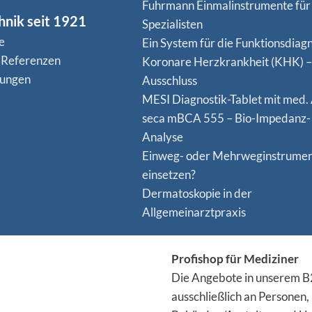
Fuhrmann Einmalinstrumente für
hnik seit 1921
Spezialisten
e
Ein System für die Funktionsdiagn
 Referenzen
Koro­nare Herz­krank­heit (KHK) –
nungen
Ausschluss
MESI Diagnostik-Tablet mit med.
seca mBCA 555 – Bio-Impedanz-
Analyse
Einweg- oder Mehrweginstrume
einsetzen?
Dermatoskopie in der
Allgemeinarztpraxis
Profishop für Mediziner
Die Angebote in unserem B2
ausschließlich an Personen,