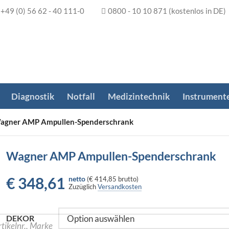
+49 (0) 56 62 - 40 111-0
0800 - 10 10 871
(kostenlos in DE)
Diagnostik
Notfall
Medizintechnik
Instrument
agner AMP Ampullen-Spenderschrank
Wagner AMP Ampullen-Spenderschrank
€
348,61
netto
(
€ 414,85
brutto)
Zuzüglich
Versandkosten
DEKOR