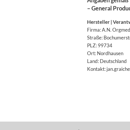
Angaben gemäß 
– General Produ
Hersteller | Verant
Firma: A.N. Orgmed
Straße: Bochumerstr
PLZ: 99734
Ort: Nordhausen
Land: Deutschland
Kontakt: jan.graic