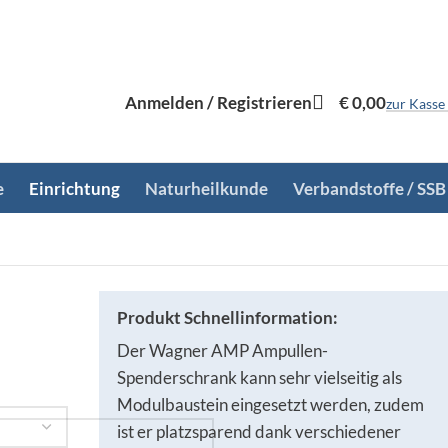
Anmelden / Registrieren
€
0,00
zur Kasse
e
Einrichtung
Naturheilkunde
Verbandstoffe / SSB
Produkt Schnellinformation:
Der Wagner AMP Ampullen-
Spenderschrank kann sehr vielseitig als
Modulbaustein eingesetzt werden, zudem
ist er platzsparend dank verschiedener