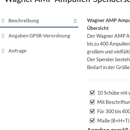
Wagner AMP Ampull
Beschreibung
Übersicht
Angaben GPSR-Verordnung
Der Wagner AMP Ampu
bis zu 400 Ampullen 
Anfrage
großem und vielfälti
Der Spender besteht
Bedarf in der Größe 
10 Schübe mit 
Mit Beschriftun
Für 300 bis 40
Maße (B×H×T): 