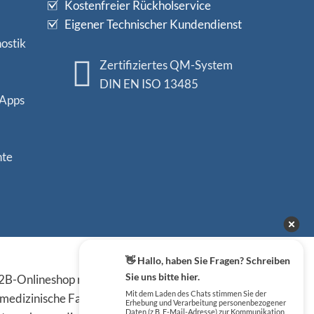
Kostenfreier Rückholservice
Eigener Technischer Kundendienst
ostik
Zertifiziertes QM-System
DIN EN ISO 13485
 Apps
nte
Sicher einkaufen
👋 Hallo, haben Sie Fragen? Schreiben
Sie uns bitte hier.
B-Onlineshop richten sich
Mit dem Laden des Chats stimmen Sie der
 medizinische Fachkreise,
Erhebung und Verarbeitung personenbezogener
Daten (z.B. E-Mail-Adresse) zur Kommunikation