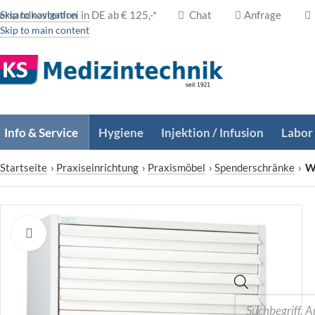
ersandkostenfrei in DE ab € 125,-*
Skip to navigation
Chat
Anfrage
Skip to main content
Info & Service
Hygiene
Injektion / Infusion
Labor
Startseite
›
Praxiseinrichtung
›
Praxismöbel
›
Spenderschränke
›
W
Zum Vergrößern klicken