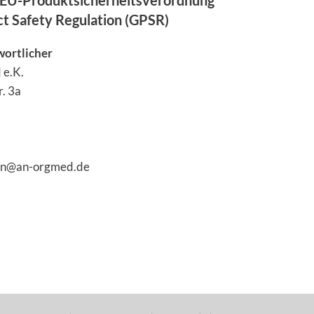
EU-Produktsicherheitsverordnung
ct Safety Regulation (GPSR)
wortlicher
 e.K.
. 3a
hen@an-orgmed.de