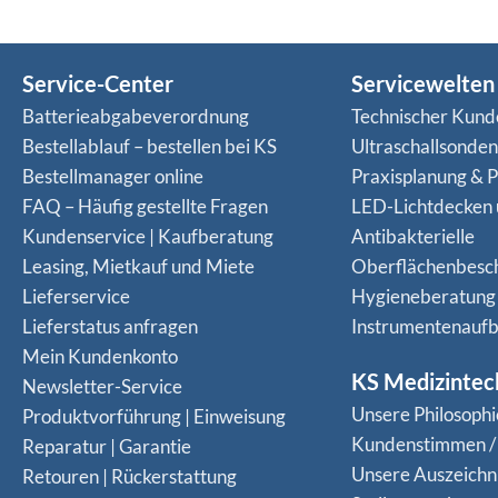
Service-Center
Servicewelten
Batterieabgabeverordnung
Technischer Kund
Bestellablauf – bestellen bei KS
Ultraschallsonde
Bestellmanager online
Praxisplanung & P
FAQ – Häufig gestellte Fragen
LED-Lichtdecken
Kundenservice | Kaufberatung
Antibakterielle
Leasing, Mietkauf und Miete
Oberflächenbesc
Lieferservice
Hygieneberatung
Lieferstatus anfragen
Instrumentenaufb
Mein Kundenkonto
KS Medizintec
Newsletter-Service
Unsere Philosophi
Produktvorführung | Einweisung
Kundenstimmen /
Reparatur | Garantie
Unsere Auszeich
Retouren | Rückerstattung