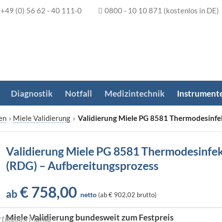
+49 (0) 56 62 - 40 111-0
0800 - 10 10 871
(kostenlos in DE)
Diagnostik
Notfall
Medizintechnik
Instrument
en
›
Miele Validierung
›
Validierung Miele PG 8581 Thermodesinfe
Validierung Miele PG 8581 Thermodesinfe
(RDG) – Aufbereitungsprozess
€
758,00
ab
netto
(
ab
€ 902,02
brutto)
Miele Validierung bundesweit zum Festpreis