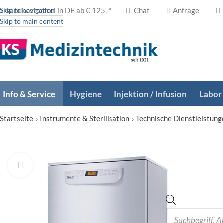
ersandkostenfrei in DE ab € 125,-*
Skip to navigation
Chat
Anfrage
Skip to main content
Info & Service
Hygiene
Injektion / Infusion
Labor
Startseite
›
Instrumente & Sterilisation
›
Technische Dienstleistung
Zum Vergrößern klicken