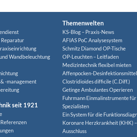
Themenwelten
endienst
KS-Blog – Praxis-News
n Reparatur
AFIAS PoC Analysesystem
raxiseinrichtung
Schmitz Diamond OP-Tische
 und Wandbeleuchtung
OP-Leuchten – Leitfaden
Medizintechnik flexibel mieten
hichtung
Affenpocken-Desinfektionsmittel
 & -management
Clostridioides difficile (C.Diff.)
ereitung
Getinge Ambulantes Operieren
Fuhrmann Einmalinstrumente für
hnik seit 1921
Spezialisten
e
Ein System für die Funktionsdiagn
 Referenzen
Koro­nare Herz­krank­heit (KHK) –
nungen
Ausschluss