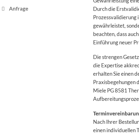
Gewährleistung eine
Anfrage
Durch die Erstvalid
Prozessvalidierung i
gewährleistet, sonder
beachten, dass auc
Einführung neuer Pro
Die strengen Gesetz
die Expertise akkred
erhalten Sie einen d
Praxisbegehungen di
Miele PG 8581 Therm
Aufbereitungsprozes
Terminvereinbaru
Nach Ihrer Bestellu
einen individuellen