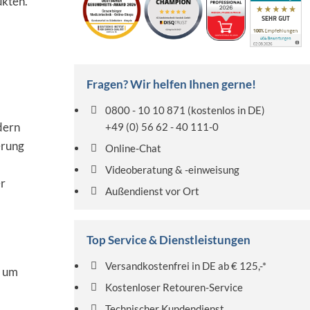
ukten.
Fragen? Wir helfen Ihnen gerne!
0800 - 10 10 871
(kostenlos in DE)
dern
+49 (0) 56 62 - 40 111-0
erung
Online-Chat
Videoberatung & -einweisung
er
Außendienst vor Ort
Top Service & Dienstleistungen
Versandkostenfrei in DE ab € 125,-*
, um
Kostenloser Retouren-Service
Technischer Kundendienst