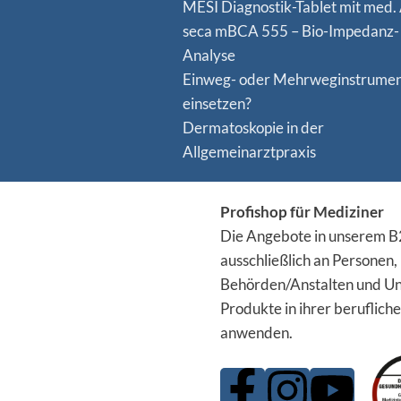
MESI Diagnostik-Tablet mit med.
seca mBCA 555 – Bio-Impedanz-
Analyse
Einweg- oder Mehrweginstrume
einsetzen?
Dermatoskopie in der
Allgemeinarztpraxis
Profishop für Mediziner
Die Angebote in unserem B2
ausschließlich an Personen,
Behörden/Anstalten und Un
Produkte in ihrer berufliche
anwenden.