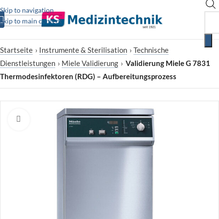
Skip to navigation
Skip to main content
Startseite
›
Instrumente & Sterilisation
›
Technische
Dienstleistungen
›
Miele Validierung
›
Validierung Miele G 7831
Thermodesinfektoren (RDG) – Aufbereitungsprozess
Zum Vergrößern klicken