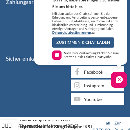
Zahlungsarten
Sie uns bitte hier.
Mit dem Laden des Chats stimmen Sie der
Erhebung und Verarbeitung personenbezogener
Daten (z.B. E-Mail-Adresse) zur Kommunikation
hinsichtlich Vorbereitung und Durchführung
etwaiger Anfragen und Aufträge gemäß den
Datenschutzbestimmungen
zu.
ZUSTIMMEN & CHAT LADEN
Nach Ihrer Zustimmung klicken Sie zum
Sicher einkaufen
Social Media
Starten auf das aktive Chatsymbol.
Facebook
Instagram
YouTube
Validierung Miele G 7831
Zur
ab
Thermodesinfektoren (RDG) –
Markenqualität kaufen Sie günstig bei KS Medizintechnik
Auswahl
€
758,00