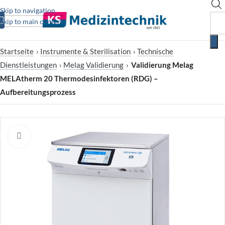
Skip to navigation
Skip to main content
Startseite
›
Instrumente & Sterilisation
›
Technische
Dienstleistungen
›
Melag Validierung
›
Validierung Melag
MELAtherm 20 Thermodesinfektoren (RDG) –
Aufbereitungsprozess
Zum Vergrößern klicken