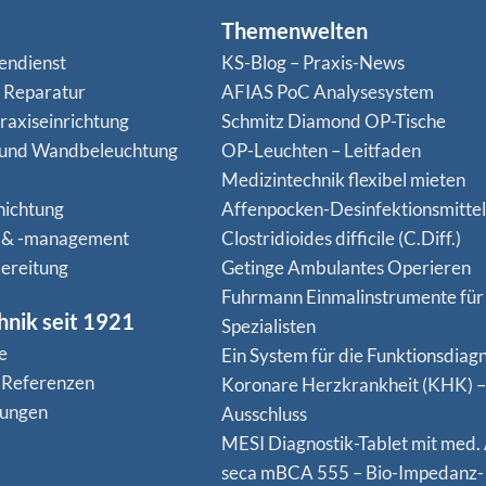
Themenwelten
endienst
KS-Blog – Praxis-News
n Reparatur
AFIAS PoC Analysesystem
raxiseinrichtung
Schmitz Diamond OP-Tische
 und Wandbeleuchtung
OP-Leuchten – Leitfaden
Medizintechnik flexibel mieten
hichtung
Affenpocken-Desinfektionsmittel
 & -management
Clostridioides difficile (C.Diff.)
ereitung
Getinge Ambulantes Operieren
Fuhrmann Einmalinstrumente für
hnik seit 1921
Spezialisten
e
Ein System für die Funktionsdiagn
 Referenzen
Koro­nare Herz­krank­heit (KHK) –
nungen
Ausschluss
MESI Diagnostik-Tablet mit med.
seca mBCA 555 – Bio-Impedanz-