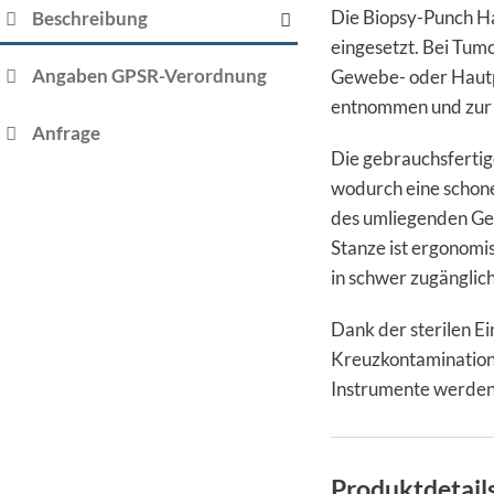
Die Biopsy-Punch Ha
Beschreibung
eingesetzt. Bei Tum
Angaben GPSR-Verordnung
Gewebe- oder Hautp
entnommen und zur w
Anfrage
Die gebrauchsfertig
wodurch eine schon
des umliegenden Gew
Stanze ist ergonomi
in schwer zugänglic
Dank der sterilen Ei
Kreuzkontamination
Instrumente werden
Produktdetail