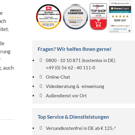
KS Medizintechnik
ne
nch
tet.
de
Fragen? Wir helfen Ihnen gerne!
erung
r
0800 - 10 10 871
(kostenlos in DE)
, auch
+49 (0) 56 62 - 40 111-0
Online-Chat
Videoberatung & -einweisung
Außendienst vor Ort
Top Service & Dienstleistungen
Versandkostenfrei in DE ab € 125,-*