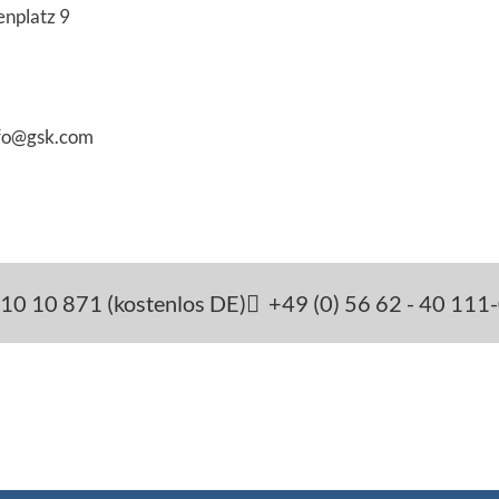
enplatz 9
nfo@gsk.com
10 10 871 (kostenlos DE)
+49 (0) 56 62 - 40 111