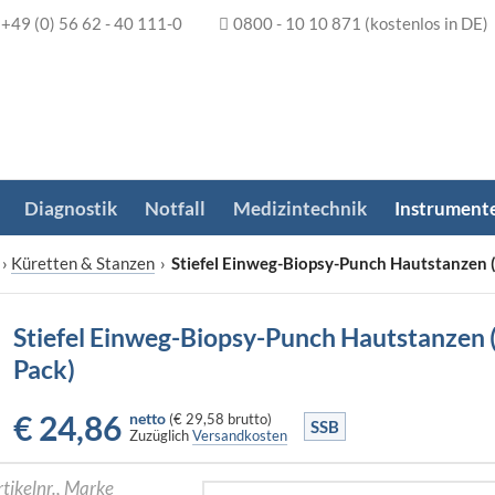
+49 (0) 56 62 - 40 111-0
0800 - 10 10 871
(kostenlos in DE)
Diagnostik
Notfall
Medizintechnik
Instrument
›
Küretten & Stanzen
›
Stiefel Einweg-Biopsy-Punch Hautstanzen 
Stiefel Einweg-Biopsy-Punch Hautstanzen 
Pack)
€
24,86
netto
(
€ 29,58
brutto)
SSB
Zuzüglich
Versandkosten