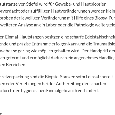
utstanze von Stiefel wird für Gewebe- und Hautbiopsien
orverdacht oder auffälligen Hautveränderungen werden klei
roben der jeweiligen Veränderung mit Hilfe eines Biopsy-Pu
eiteren Analyse an ein Labor oder die Pathologie weitergelei
en Einmal-Hautstanzen besitzen eine scharfe Edelstahlschnei
ende und präzise Entnahme erfolgen kann und die Traumatisi
ebes so gering wie möglich gehalten wird. Der Handgriff de
sch geformt und ermöglicht dadurch ein angenehmes Handling
hen Bereichen.
nzelverpackung sind die Biopsie-Stanzen sofort einsatzbereit.
en oder Verletzungen bei der Aufbereitung der scharfen
 durch den hygienischen Einmalgebrauch verhindert.
s: