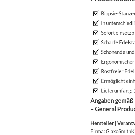
Biopsie-Stanze
In unterschiedl
Sofort einsetzba
Scharfe Edelst
Schonende un
Ergonomischer 
Rostfreier Edel
Ermöglicht einh
Lieferumfang: 
Angaben gemäß 
– General Produ
Hersteller | Verant
Firma: GlaxoSmithK