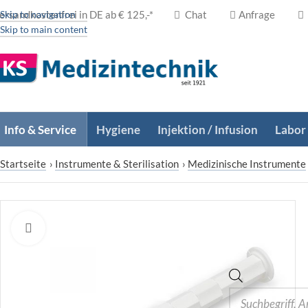
ersandkostenfrei in DE ab € 125,-*
Skip to navigation
Chat
Anfrage
Skip to main content
Info & Service
Hygiene
Injektion / Infusion
Labor
Startseite
›
Instrumente & Sterilisation
›
Medizinische Instrumente
Zum Vergrößern klicken