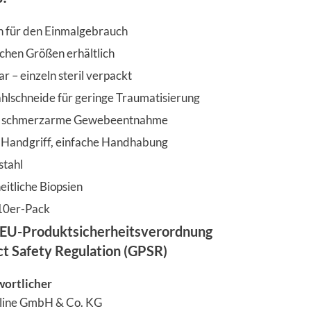
n für den Einmalgebrauch
ichen Größen erhältlich
r – einzeln steril verpackt
ahlschneide für geringe Traumatisierung
d schmerzarme Gewebeentnahme
Handgriff, einfache Handhabung
stahl
eitliche Biopsien
10er-Pack
EU-Produktsicherheitsverordnung
ct Safety Regulation (GPSR)
wortlicher
line GmbH & Co. KG