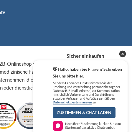
nte
Sicher einkaufen
B-Onlineshop richten sich
👋 Hallo, haben Sie Fragen? Schreiben
 medizinische Fachkreise,
Sie uns bitte hier.
ternehmen, die die
Mit dem Laden des Chats stimmen Sie der
n oder dienstlichen Tätigkeit
Erhebung und Verarbeitung personenbezogener
Daten (z.B. E-Mail-Adresse) zur Kommunikation
hinsichtlich Vorbereitung und Durchführung
etwaiger Anfragen und Aufträge gemäß den
Datenschutzbestimmungen
zu.
ZUSTIMMEN & CHAT LADEN
Nach Ihrer Zustimmung klicken Sie zum
Starten auf das aktive Chatsymbol.