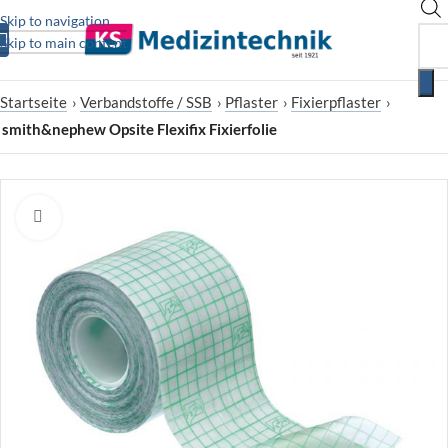
Skip to navigation
Skip to main content
Startseite
›
Verbandstoffe / SSB
›
Pflaster
›
Fixierpflaster
›
smith&nephew Opsite Flexifix Fixierfolie
Zum Vergrößern klicken