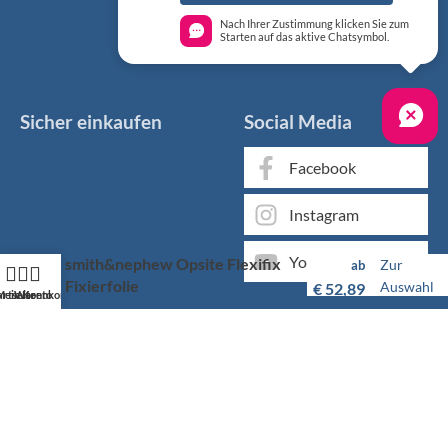
Nach Ihrer Zustimmung klicken Sie zum
Starten auf das aktive Chatsymbol.
Sicher einkaufen
Social Media
Facebook
Instagram
YouTube
smith&nephew Opsite Flexifix
Zur
ab
Fixierfolie
Auswahl
€
52,89
artseite
Mein Konto
Warenkorb
Markenqualität kaufen Sie günstig bei KS Medizintechnik
Als medizinischer Fachgroßhandel bieten wir Ihnen, neben
unserem individuellen Service, über 50.000 Artikel von
hunderten Marken zu Top-Konditionen.