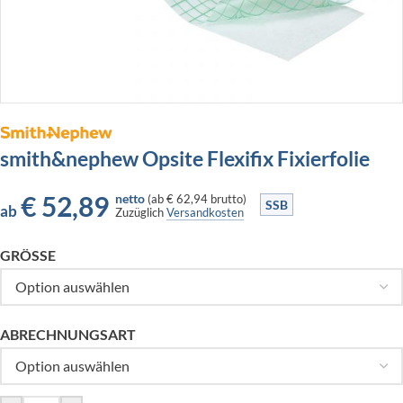
smith&nephew Opsite Flexifix Fixierfolie
€
52,89
netto
(
ab
€ 62,94
brutto)
SSB
ab
Zuzüglich
Versandkosten
GRÖSSE
ABRECHNUNGSART