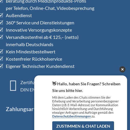
Beratung durch Medizinprodukte-Profis
per Telefon, Online-Chat, Videobesprechung
Außendienst
360° Service und Dienstleistungen
Innovative Versorgungskonzepte
Versandkostenfrei ab € 125,– (netto)
innerhalb Deutschlands
Kein Mindestbestellwert
Kostenfreier Rückholservice
Eigener Technischer Kundendienst
Zertifiziertes QM-System
👋 Hallo, haben Sie Fragen? Schreiben
DIN EN ISO 13485
Sie uns bitte hier.
Mit dem Laden des Chats stimmen Sie der
Erhebung und Verarbeitung personenbezogener
Daten (z.B. E-Mail-Adresse) zur Kommunikation
Zahlungsarten
hinsichtlich Vorbereitung und Durchführung
etwaiger Anfragen und Aufträge gemäß den
Datenschutzbestimmungen
zu.
ZUSTIMMEN & CHAT LADEN