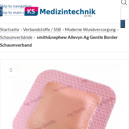
Skip to navigation
Skip to main content
Startseite
›
Verbandstoffe / SSB
›
Moderne Wundversorgung
›
Schaumverbände
›
smith&nephew Allevyn Ag Gentle Border
Schaumverband
Zum Vergrößern klicken