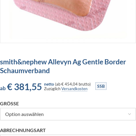
smith&nephew Allevyn Ag Gentle Border
Schaumverband
€
381,55
netto
(
ab
€ 454,04
brutto)
SSB
ab
Zuzüglich
Versandkosten
GRÖSSE
ABRECHNUNGSART