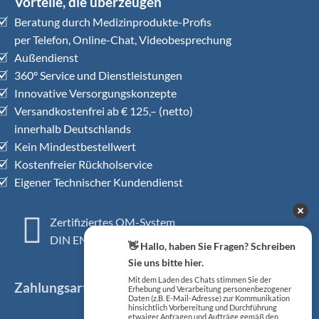
Vorteile, die überzeugen
Beratung durch Medizinprodukte-Profis
per Telefon, Online-Chat, Videobesprechung
Außendienst
360° Service und Dienstleistungen
Innovative Versorgungskonzepte
Versandkostenfrei ab € 125,– (netto)
innerhalb Deutschlands
Kein Mindestbestellwert
Kostenfreier Rückholservice
Eigener Technischer Kundendienst
Zertifiziertes QM-System
DIN EN ISO 13485
👋 Hallo, haben Sie Fragen? Schreiben
Sie uns bitte hier.
Mit dem Laden des Chats stimmen Sie der
Zahlungsarten
Erhebung und Verarbeitung personenbezogener
Daten (z.B. E-Mail-Adresse) zur Kommunikation
hinsichtlich Vorbereitung und Durchführung
etwaiger Anfragen und Aufträge gemäß den