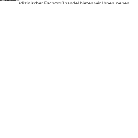
Als medizinischer Fachgroßhandel bieten wir Ihnen, neben
unserem individuellen Service, über 50.000 Artikel von
hunderten Marken zu Top-Konditionen.
Profishop für Mediziner
Die Angebote in unserem B2B-Onlineshop richten sich