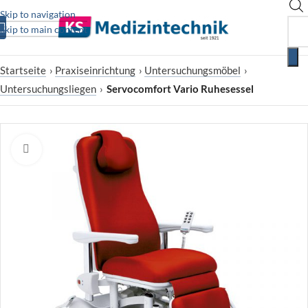
Skip to navigation
Skip to main content
Startseite
›
Praxiseinrichtung
›
Untersuchungsmöbel
›
Untersuchungsliegen
›
Servocomfort Vario Ruhesessel
Zum Vergrößern klicken