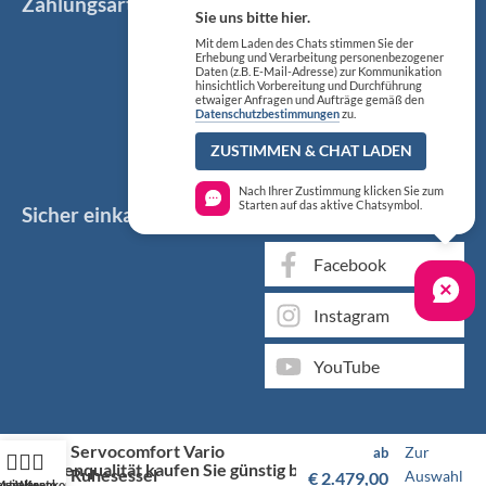
Zahlungsarten
Sie uns bitte hier.
Mit dem Laden des Chats stimmen Sie der
Erhebung und Verarbeitung personenbezogener
Daten (z.B. E-Mail-Adresse) zur Kommunikation
hinsichtlich Vorbereitung und Durchführung
etwaiger Anfragen und Aufträge gemäß den
Datenschutzbestimmungen
zu.
ZUSTIMMEN & CHAT LADEN
Nach Ihrer Zustimmung klicken Sie zum
Starten auf das aktive Chatsymbol.
Sicher einkaufen
Social Media
Facebook
Instagram
YouTube
Servocomfort Vario
Zur
ab
Markenqualität kaufen Sie günstig bei KS Medizintechnik
Ruhesessel
Auswahl
€
2.479,00
artseite
Mein Konto
Warenkorb