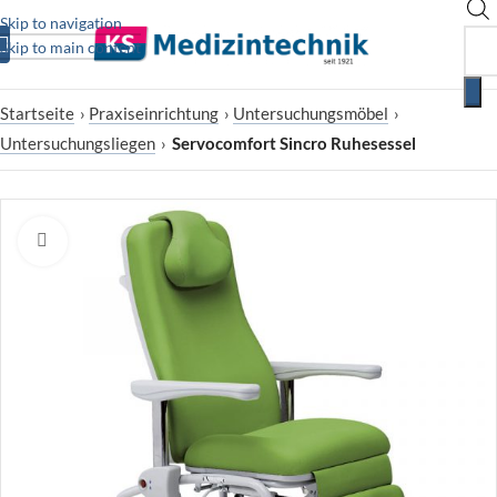
Skip to navigation
Skip to main content
Startseite
›
Praxiseinrichtung
›
Untersuchungsmöbel
›
Untersuchungsliegen
›
Servocomfort Sincro Ruhesessel
Zum Vergrößern klicken