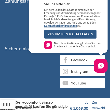
Zahlungsarten
Sie uns bitte hier.
Mit dem Laden des Chats stimmen Sie der
Erhebung und Verarbeitung personenbezogener
Daten (z.B. E-Mail-Adresse) zur Kommunikation
hinsichtlich Vorbereitung und Durchführung
etwaiger Anfragen und Aufträge gemäß den
Datenschutzbestimmungen
zu.
ZUSTIMMEN & CHAT LADEN
Nach Ihrer Zustimmung klicken Sie zum
Starten auf das aktive Chatsymbol.
Sicher einkaufen
Social Media
Facebook
Instagram
YouTube
Servocomfort Sincro
Zur
ab
Markenqualität kaufen Sie günstig bei KS Medizintechnik
Ruhesessel
Auswahl
€
1.069,00
artseite
Mein Konto
Warenkorb