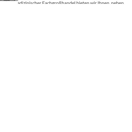
Als medizinischer Fachgroßhandel bieten wir Ihnen, neben
unserem individuellen Service, über 50.000 Artikel von
hunderten Marken zu Top-Konditionen.
Profishop für Mediziner
Die Angebote in unserem B2B-Onlineshop richten sich