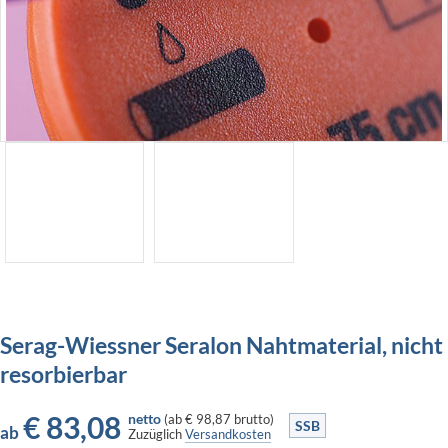
Serag-Wiessner Seralon Nahtmaterial, nicht
resorbierbar
€
83,08
netto
(
ab
€ 98,87
brutto)
SSB
ab
Zuzüglich
Versandkosten