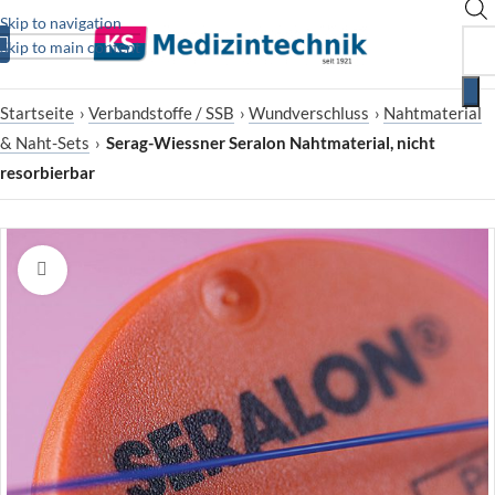
Skip to navigation
Skip to main content
Startseite
›
Verbandstoffe / SSB
›
Wundverschluss
›
Nahtmaterial
& Naht-Sets
›
Serag-Wiessner Seralon Nahtmaterial, nicht
resorbierbar
Zum Vergrößern klicken