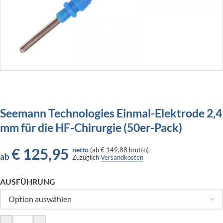
Seemann Technologies Einmal-Elektrode 2,4
mm für die HF-Chirurgie (50er-Pack)
€
125,95
netto
(
ab
€ 149,88
brutto)
ab
Zuzüglich
Versandkosten
AUSFÜHRUNG