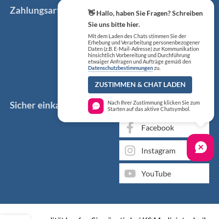
Zahlungsarten
👋 Hallo, haben Sie Fragen? Schreiben
Sie uns bitte hier.
Mit dem Laden des Chats stimmen Sie der
Erhebung und Verarbeitung personenbezogener
Daten (z.B. E-Mail-Adresse) zur Kommunikation
hinsichtlich Vorbereitung und Durchführung
etwaiger Anfragen und Aufträge gemäß den
Datenschutzbestimmungen
zu.
ZUSTIMMEN & CHAT LADEN
Sicher einkaufen
Social Media
Nach Ihrer Zustimmung klicken Sie zum
Starten auf das aktive Chatsymbol.
Facebook
Instagram
YouTube