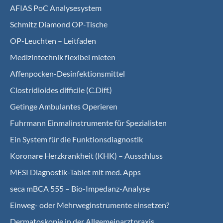
AFIAS PoC Analysesystem
Schmitz Diamond OP-Tische
OP-Leuchten – Leitfaden
Medizintechnik flexibel mieten
Affenpocken-Desinfektionsmittel
Clostridioides difficile (C.Diff.)
Getinge Ambulantes Operieren
Fuhrmann Einmalinstrumente für Spezialisten
Ein System für die Funktionsdiagnostik
Koro­nare Herz­krank­heit (KHK) – Ausschluss
MESI Diagnostik-Tablet mit med. Apps
seca mBCA 555 – Bio-Impedanz-Analyse
Einweg- oder Mehrweginstrumente einsetzen?
Dermatoskopie in der Allgemeinarztpraxis