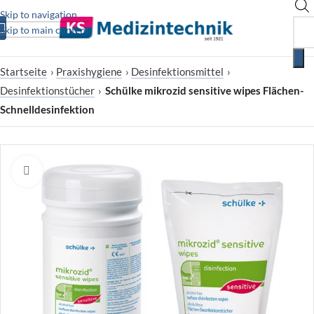
Skip to navigation
Skip to main content
Startseite
›
Praxishygiene
›
Desinfektionsmittel
›
Desinfektionstücher
›
Schülke mikrozid sensitive wipes Flächen-
Schnelldesinfektion
Zum Vergrößern klicken