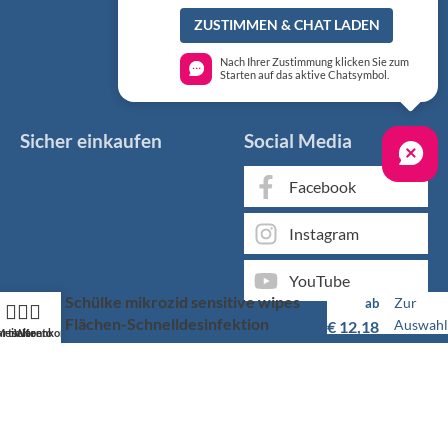
ZUSTIMMEN & CHAT LADEN
Nach Ihrer Zustimmung klicken Sie zum
Starten auf das aktive Chatsymbol.
Sicher einkaufen
Social Media
Facebook
Instagram
YouTube
Schülke mikrozid sensitive wipes
Zur
ab
Flächen-Schnelldesinfektion
Auswahl
€
12,18
artseite
Mein Konto
Warenkorb
Markenqualität kaufen Sie günstig bei KS Medizintechnik
Als medizinischer Fachgroßhandel bieten wir Ihnen, neben
unserem individuellen Service, über 50.000 Artikel von