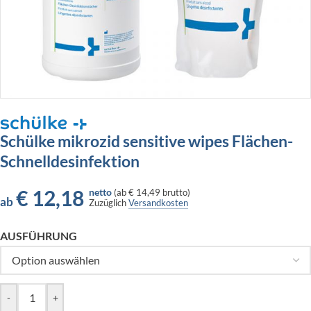
Schülke mikrozid sensitive wipes Flächen-
Schnelldesinfektion
€
12,18
netto
(
ab
€ 14,49
brutto)
ab
Zuzüglich
Versandkosten
AUSFÜHRUNG
-
+