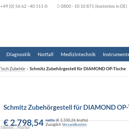
+49 (0) 56 62 - 40 111-0
0800 - 10 10 871
(kostenlos in DE)
Diagnostik
Notfall
Medizintechnik
Instrument
Tisch Zubehör
›
Schmitz Zubehörgestell für DIAMOND OP-Tische
Schmitz Zubehörgestell für DIAMOND OP-
€
2.798,54
netto
(
€ 3.330,26
brutto)
Zuzüglich
Versandkosten