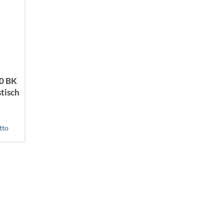
0 BK
tisch
tto