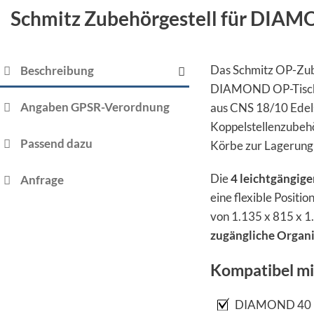
Schmitz Zubehörgestell für DIA
Das Schmitz OP-Zub
Beschreibung
DIAMOND OP-Tisch 
Angaben GPSR-Verordnung
aus CNS 18/10 Edels
Koppelstellenzubehö
Passend dazu
Körbe zur Lagerung
Die
4 leichtgängig
Anfrage
eine flexible Posit
von 1.135 x 815 x 1.
zugängliche Organi
Kompatibel mi
DIAMOND 40