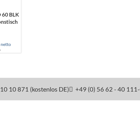
 60 BLK
nstisch
netto
o
10 10 871 (kostenlos DE)
+49 (0) 56 62 - 40 111