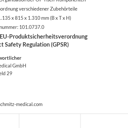
ordnung verschiedener Zubehörteile
135 x 815 x 1.310 mm (B x T x H)
elnummer: 101.0737.0
EU-Produktsicherheitsverordnung
ct Safety Regulation (GPSR)
wortlicher
edical GmbH
eld 29
schmitz-medical.com