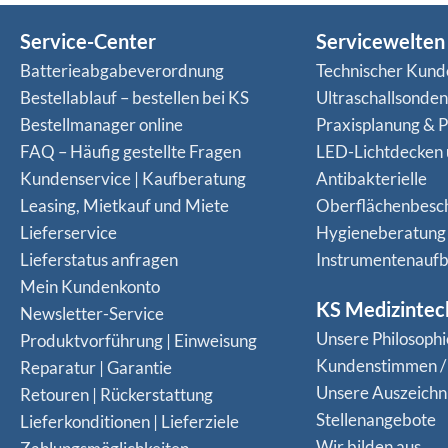
Service-Center
Servicewelten
Batterieabgabeverordnung
Technischer Kund
Bestellablauf – bestellen bei KS
Ultraschallsonde
Bestellmanager online
Praxisplanung & P
FAQ – Häufig gestellte Fragen
LED-Lichtdecken
Kundenservice | Kaufberatung
Antibakterielle
Leasing, Mietkauf und Miete
Oberflächenbesc
Lieferservice
Hygieneberatung
Lieferstatus anfragen
Instrumentenaufb
Mein Kundenkonto
KS Medizintec
Newsletter-Service
Unsere Philosophi
Produktvorführung | Einweisung
Kundenstimmen /
Reparatur | Garantie
Unsere Auszeich
Retouren | Rückerstattung
Stellenangebote
Lieferkonditionen | Lieferziele
Wir bilden aus