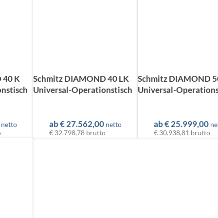
 40 K
Schmitz DIAMOND 40 LK
Schmitz DIAMOND 5
nstisch
Universal-Operationstisch
Universal-Operations
ab
€
27.562,00
ab
€
25.999,00
netto
netto
ne
o
€ 32.798,78
brutto
€ 30.938,81
brutto