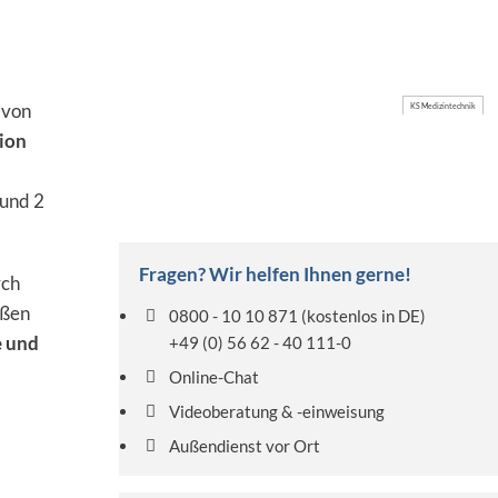
von
KS Medizintechnik
ion
 und 2
Fragen? Wir helfen Ihnen gerne!
rch
aßen
0800 - 10 10 871
(kostenlos in DE)
e und
+49 (0) 56 62 - 40 111-0
Online-Chat
Videoberatung & -einweisung
Außendienst vor Ort