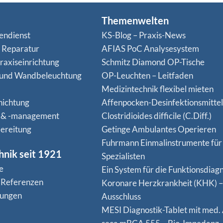
Themenwelten
endienst
KS-Blog – Praxis-News
n Reparatur
AFIAS PoC Analysesystem
raxiseinrichtung
Schmitz Diamond OP-Tische
 und Wandbeleuchtung
OP-Leuchten – Leitfaden
Medizintechnik flexibel mieten
hichtung
Affenpocken-Desinfektionsmittel
 & -management
Clostridioides difficile (C.Diff.)
ereitung
Getinge Ambulantes Operieren
Fuhrmann Einmalinstrumente für
hnik seit 1921
Spezialisten
e
Ein System für die Funktionsdiagn
 Referenzen
Koro­nare Herz­krank­heit (KHK) –
nungen
Ausschluss
MESI Diagnostik-Tablet mit med.