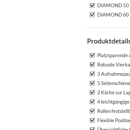
DIAMOND 50
DIAMOND 60
Produktdetail
Platzsparende
Robuste Vierka
3 Aufnahmepaar
5 Seitenschien
2 Körbe zur L
4 leichtgängige
Rollen feststel
Flexible Positi
Übersichtliche