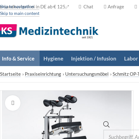
ersandkostenfrei in DE ab € 125,-*
Skip to navigation
Chat
Anfrage
Skip to main content
Info & Service
Hygiene
Injektion / Infusion
Labor
Startseite
›
Praxiseinrichtung
›
Untersuchungsmöbel
›
Schmitz OP-
Zum Vergrößern klicken