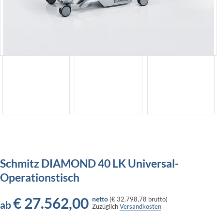
Schmitz DIAMOND 40 LK Universal-
Operationstisch
€
27.562,00
netto
(
€ 32.798,78
brutto)
ab
Zuzüglich
Versandkosten