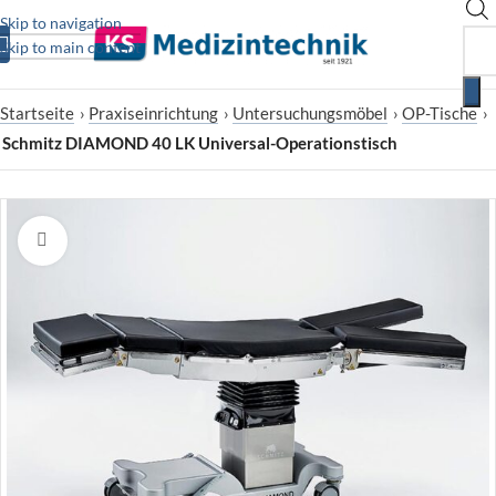
Skip to navigation
Skip to main content
Startseite
›
Praxiseinrichtung
›
Untersuchungsmöbel
›
OP-Tische
›
Schmitz DIAMOND 40 LK Universal-Operationstisch
Zum Vergrößern klicken