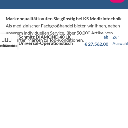
Markenqualität kaufen Sie günstig bei KS Medizintechnik
Als medizinischer Fachgroßhandel bieten wir Ihnen, neben
unserem individuellen Service, über 50.000 Artikel von
Schmitz DIAMOND 40 LK
ab
Zur
hunderten Marken zu Top-Konditionen.
Universal-Operationstisch
Auswahl
€
27.562,00
artseite
Mein Konto
Warenkorb