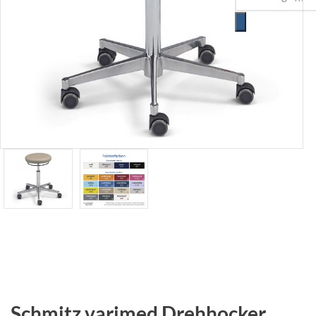
Schmitz varimed Drehhocker