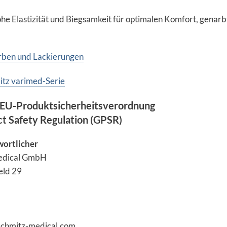
he Elastizität und Biegsamkeit für optimalen Komfort, genarb
arben und Lackierungen
itz varimed-Serie
EU-Produktsicherheitsverordnung
ct Safety Regulation (GPSR)
wortlicher
edical GmbH
eld 29
schmitz-medical.com