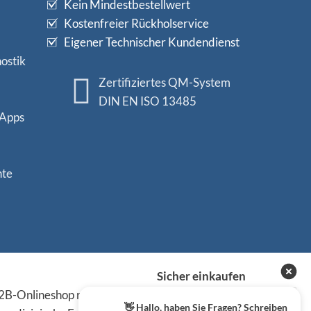
Kein Mindestbestellwert
Kostenfreier Rückholservice
Eigener Technischer Kundendienst
ostik
Zertifiziertes QM-System
DIN EN ISO 13485
 Apps
nte
Sicher einkaufen
B-Onlineshop richten sich
👋 Hallo, haben Sie Fragen? Schreiben