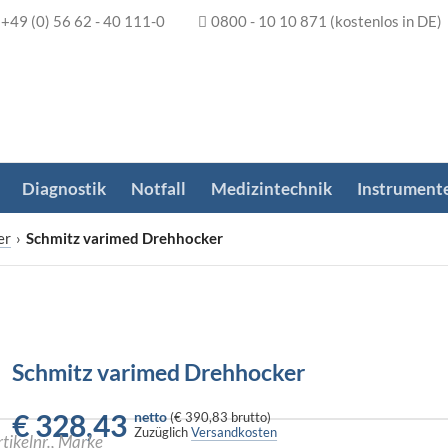
+49 (0) 56 62 - 40 111-0
0800 - 10 10 871
(kostenlos in DE)
Diagnostik
Notfall
Medizintechnik
Instrument
er
›
Schmitz varimed Drehhocker
Schmitz varimed Drehhocker
€
328,43
netto
(
€ 390,83
brutto)
Zuzüglich
Versandkosten