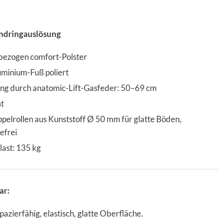
ndringauslösung
rbezogen comfort-Polster
uminium-Fuß poliert
ng durch anatomic-Lift-Gasfeder: 50–69 cm
t
elrollen aus Kunststoff Ø 50 mm für glatte Böden,
efrei
last: 135 kg
ar:
pazierfähig, elastisch, glatte Oberfläche.