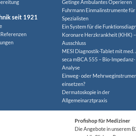
ereitung
Getinge Ambulantes Operieren
Fuhrmann Einmalinstrumente für
hnik seit 1921
Spezialisten
e
Ein System für die Funktionsdiagn
 Referenzen
Koro­nare Herz­krank­heit (KHK) –
nungen
Ausschluss
MESI Diagnostik-Tablet mit med.
seca mBCA 555 – Bio-Impedanz-
Analyse
Einweg- oder Mehrweginstrume
einsetzen?
Dermatoskopie in der
Allgemeinarztpraxis
Profishop für Mediziner
Die Angebote in unserem B2