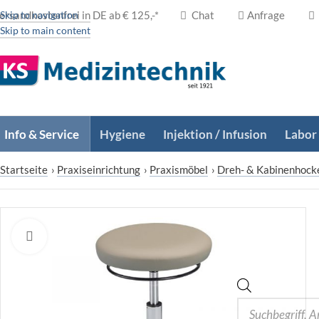
ersandkostenfrei in DE ab € 125,-*
Skip to navigation
Chat
Anfrage
Skip to main content
Info & Service
Hygiene
Injektion / Infusion
Labor
Startseite
›
Praxiseinrichtung
›
Praxismöbel
›
Dreh- & Kabinenhock
Zum Vergrößern klicken