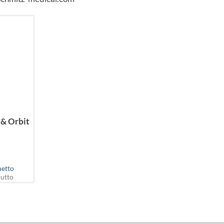
 & Orbit
netto
utto