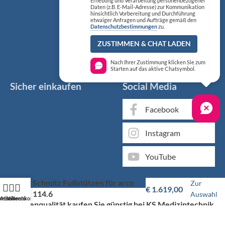
Erhebung und Verarbeitung personenbezogener
Daten (z.B. E-Mail-Adresse) zur Kommunikation
hinsichtlich Vorbereitung und Durchführung
etwaiger Anfragen und Aufträge gemäß den
Datenschutzbestimmungen
zu.
ZUSTIMMEN & CHAT LADEN
Nach Ihrer Zustimmung klicken Sie zum
Starten auf das aktive Chatsymbol.
Sicher einkaufen
Social Media
Facebook
Instagram
YouTube
Schmitz Fußstützen für arco
Zur
€
1.619,00
114.6
Auswahl
artseite
Mein Konto
Warenkorb
Markenqualität kaufen Sie günstig bei KS Medizintechnik
Als medizinischer Fachgroßhandel bieten wir Ihnen, neben