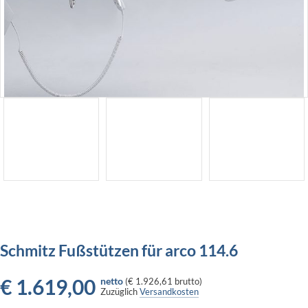
Schmitz Fußstützen für arco 114.6
€
1.619,00
netto
(
€ 1.926,61
brutto)
Zuzüglich
Versandkosten