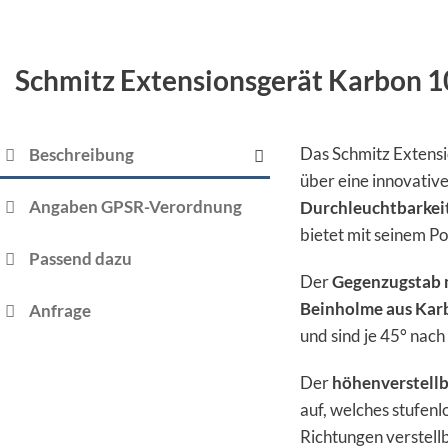
Schmitz Extensionsgerät Karbon 
Das Schmitz Extens
Beschreibung
über eine innovativ
Angaben GPSR-Verordnung
Durchleuchtbarkei
bietet mit seinem P
Passend dazu
Der
Gegenzugstab m
Beinholme aus Kar
Anfrage
und sind je 45° nach
Der
höhenverstellb
auf, welches stufen
Richtungen verstellb