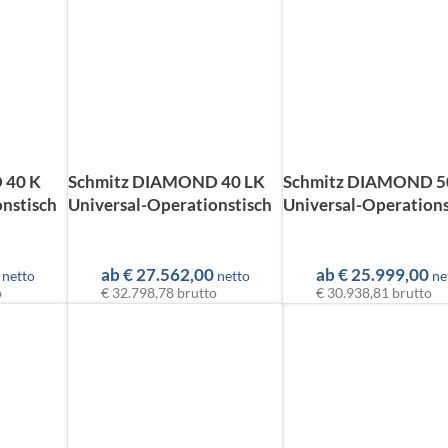
 40 K
Schmitz DIAMOND 40 LK
Schmitz DIAMOND 5
nstisch
Universal-Operationstisch
Universal-Operations
ab
€
27.562,00
ab
€
25.999,00
netto
netto
ne
o
€ 32.798,78
brutto
€ 30.938,81
brutto