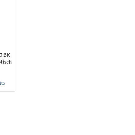
0 BK
tisch
tto