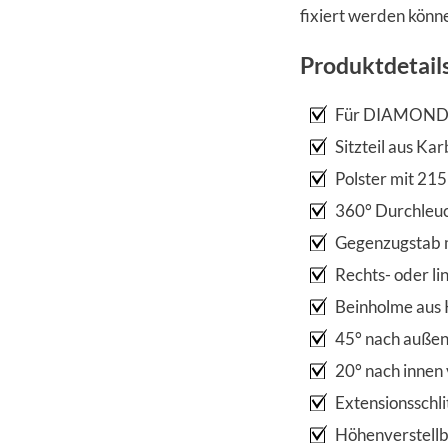
fixiert werden könn
Produktdetail
Für DIAMOND O
Sitzteil aus K
Polster mit 21
360° Durchleuc
Gegenzugstab m
Rechts- oder li
Beinholme aus
45° nach außen
20° nach innen 
Extensionsschl
Höhenverstellb