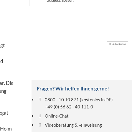
ausgeschlossen.
gt
KS Medizintechnik
nd
ar. Die
Fragen? Wir helfen Ihnen gerne!
ung
0800 - 10 10 871
(kostenlos in DE)
+49 (0) 56 62 - 40 111-0
egat
Online-Chat
Videoberatung & -einweisung
m Holm