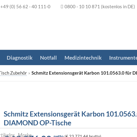
+49 (0) 56 62 - 40 111-0
0800 - 10 10 871
(kostenlos in DE)
Diagnostik
Notfall
Medizintechnik
Instrument
Tisch Zubehör
›
Schmitz Extensionsgerät Karbon 101.0563.0 für
Schmitz Extensionsgerät Karbon 101.0563.
DIAMOND OP-Tische
netto
(
€ 23.771,44
brutto)