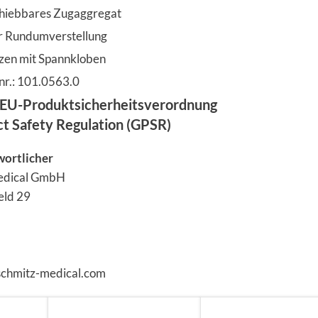
chiebbares Zugaggregat
r Rundumverstellung
tzen mit Spannkloben
nr.: 101.0563.0
EU-Produktsicherheitsverordnung
ct Safety Regulation (GPSR)
wortlicher
edical GmbH
eld 29
schmitz-medical.com