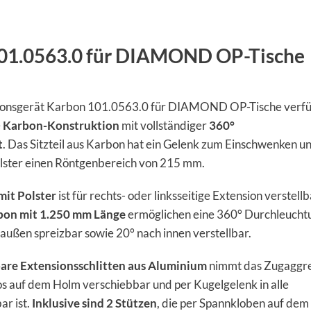
101.0563.0 für DIAMOND OP-Tische
ionsgerät Karbon 101.0563.0 für DIAMOND OP-Tische verfü
e
Karbon-Konstruktion
mit vollständiger
360°
t
. Das Sitzteil aus Karbon hat ein Gelenk zum Einschwenken u
olster einen Röntgenbereich von 215 mm.
it Polster
ist für rechts- oder linksseitige Extension verstellb
bon mit 1.250 mm Länge
ermöglichen eine 360° Durchleucht
 außen spreizbar sowie 20° nach innen verstellbar.
are Extensionsschlitten aus Aluminium
nimmt das Zugaggr
los auf dem Holm verschiebbar und per Kugelgelenk in alle
ar ist.
Inklusive sind 2 Stützen
, die per Spannkloben auf de