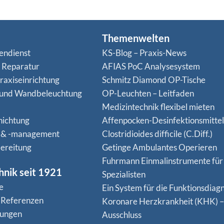
Themenwelten
endienst
KS-Blog – Praxis-News
n Reparatur
AFIAS PoC Analysesystem
raxiseinrichtung
Schmitz Diamond OP-Tische
 und Wandbeleuchtung
OP-Leuchten – Leitfaden
Medizintechnik flexibel mieten
hichtung
Affenpocken-Desinfektionsmittel
 & -management
Clostridioides difficile (C.Diff.)
ereitung
Getinge Ambulantes Operieren
Fuhrmann Einmalinstrumente für
hnik seit 1921
Spezialisten
e
Ein System für die Funktionsdiagn
 Referenzen
Koro­nare Herz­krank­heit (KHK) –
nungen
Ausschluss