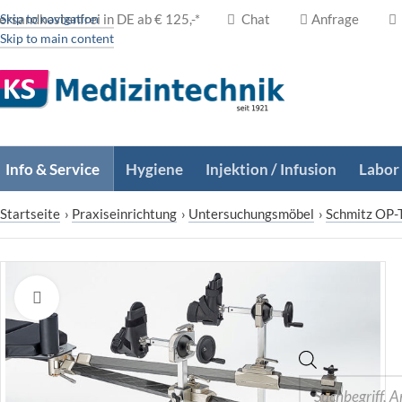
ersandkostenfrei in DE ab € 125,-*
Skip to navigation
Chat
Anfrage
Skip to main content
Info & Service
Hygiene
Injektion / Infusion
Labor
Startseite
›
Praxiseinrichtung
›
Untersuchungsmöbel
›
Schmitz OP-
Zum Vergrößern klicken