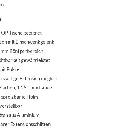
en.
s
P-Tische geeignet
arbon mit Einschwenkgelenk
5 mm Röntgenbereich
htbarkeit gewährleistet
it Polster
nksseitige Extension möglich
 Karbon, 1.250 mm Länge
 spreizbar je Holm
verstellbar
itten aus Aluminium
arer Extensionsschlitten