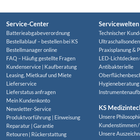
Service-Center
Servicewelten
Batterieabgabeverordnung
Technischer Kund
Bestellablauf – bestellen bei KS
Ultraschallsonde
Bestellmanager online
Praxisplanung & P
FAQ – Häufig gestellte Fragen
LED-Lichtdecken
Kundenservice | Kaufberatung
Antibakterielle
Leasing, Mietkauf und Miete
Oberflächenbesc
Lieferservice
Hygieneberatung
Lieferstatus anfragen
Instrumentenaufb
Mein Kundenkonto
KS Medizintec
Newsletter-Service
Unsere Philosophi
Produktvorführung | Einweisung
Kundenstimmen /
Reparatur | Garantie
Unsere Auszeich
Retouren | Rückerstattung