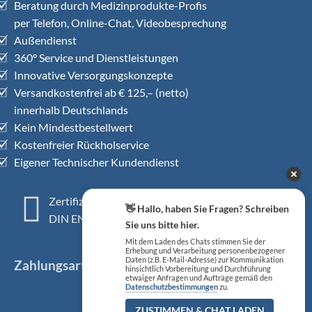
Beratung durch Medizinprodukte-Profis
per Telefon, Online-Chat, Videobesprechung
Außendienst
360° Service und Dienstleistungen
Innovative Versorgungskonzepte
Versandkostenfrei ab € 125,– (netto)
innerhalb Deutschlands
Kein Mindestbestellwert
Kostenfreier Rückholservice
Eigener Technischer Kundendienst
Zertifiziertes QM-System
👋 Hallo, haben Sie Fragen? Schreiben
DIN EN ISO 13485
Sie uns bitte hier.
Mit dem Laden des Chats stimmen Sie der
Erhebung und Verarbeitung personenbezogener
Daten (z.B. E-Mail-Adresse) zur Kommunikation
Zahlungsarten
hinsichtlich Vorbereitung und Durchführung
etwaiger Anfragen und Aufträge gemäß den
Datenschutzbestimmungen
zu.
ZUSTIMMEN & CHAT LADEN