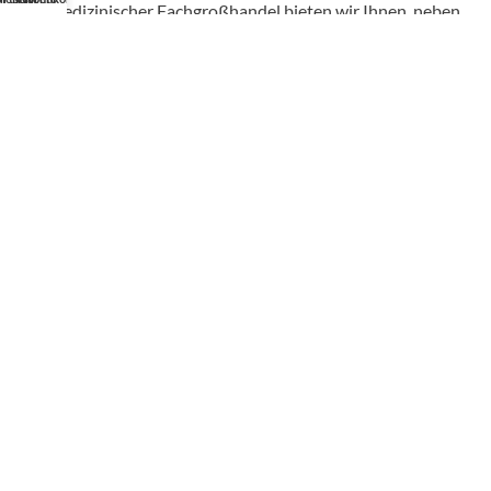
Als medizinischer Fachgroßhandel bieten wir Ihnen, neben
unserem individuellen Service, über 50.000 Artikel von
hunderten Marken zu Top-Konditionen.
Profishop für Mediziner
Die Angebote in unserem B2B-Onlineshop richten sich