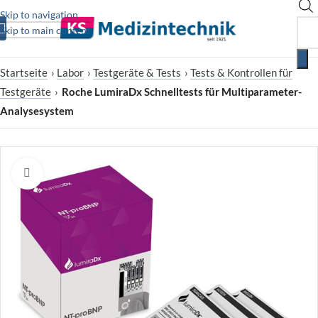
Skip to navigation
Skip to main content
Startseite
›
Labor
›
Testgeräte & Tests
›
Tests & Kontrollen für
Testgeräte
›
Roche LumiraDx Schnelltests für Multiparameter-
Analysesystem
Zum Vergrößern klicken