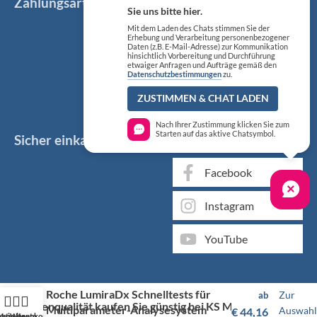
Zahlungsarten
Sie uns bitte hier.
Mit dem Laden des Chats stimmen Sie der
Erhebung und Verarbeitung personenbezogener
Daten (z.B. E-Mail-Adresse) zur Kommunikation
hinsichtlich Vorbereitung und Durchführung
etwaiger Anfragen und Aufträge gemäß den
Datenschutzbestimmungen
zu.
ZUSTIMMEN & CHAT LADEN
Nach Ihrer Zustimmung klicken Sie zum
Starten auf das aktive Chatsymbol.
Sicher einkaufen
Social Media
Facebook
Instagram
YouTube
Roche LumiraDx Schnelltests für
Zur
ab
Markenqualität kaufen Sie günstig bei KS Medizintechnik
Multiparameter-Analysesystem
Auswahl
€
44,16
artseite
Mein Konto
Warenkorb