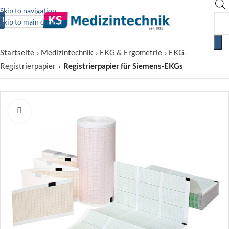
Skip to navigation
Skip to main content
Startseite
›
Medizintechnik
›
EKG & Ergometrie
›
EKG-
Registrierpapier
›
Registrierpapier für Siemens-EKGs
Zum Vergrößern klicken