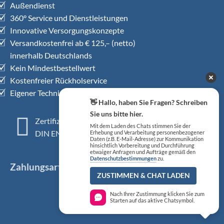
Außendienst
360° Service und Dienstleistungen
Innovative Versorgungskonzepte
Versandkostenfrei ab € 125,– (netto)
innerhalb Deutschlands
Kein Mindestbestellwert
Kostenfreier Rückholservice
Eigener Technischer Kundendienst
👋 Hallo, haben Sie Fragen? Schreiben
Sie uns bitte hier.
Zertifiziertes QM-System
Mit dem Laden des Chats stimmen Sie der
DIN EN ISO 13485
Erhebung und Verarbeitung personenbezogener
Daten (z.B. E-Mail-Adresse) zur Kommunikation
hinsichtlich Vorbereitung und Durchführung
etwaiger Anfragen und Aufträge gemäß den
Datenschutzbestimmungen
zu.
Zahlungsarten
ZUSTIMMEN & CHAT LADEN
Nach Ihrer Zustimmung klicken Sie zum
Starten auf das aktive Chatsymbol.