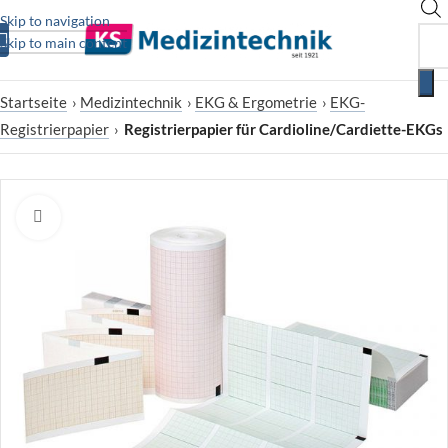
Skip to navigation
Skip to main content
Startseite
›
Medizintechnik
›
EKG & Ergometrie
›
EKG-
Registrierpapier
›
Registrierpapier für Cardioline/Cardiette-EKGs
Zum Vergrößern klicken