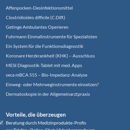
Affenpocken-Desinfektionsmittel
Clostridioides difficile (C.Diff.)
Getinge Ambulantes Operieren
Fuhrmann Einmalinstrumente für Spezialisten
Ein System für die Funktionsdiagnostik
Koro­nare Herz­krank­heit (KHK) – Ausschluss
MESI Diagnostik-Tablet mit med. Apps
seca mBCA 555 – Bio-Impedanz-Analyse
Einweg- oder Mehrweginstrumente einsetzen?
Dermatoskopie in der Allgemeinarztpraxis
Vorteile, die überzeugen
Beratung durch Medizinprodukte-Profis
per Telefon, Online-Chat, Videobesprechung