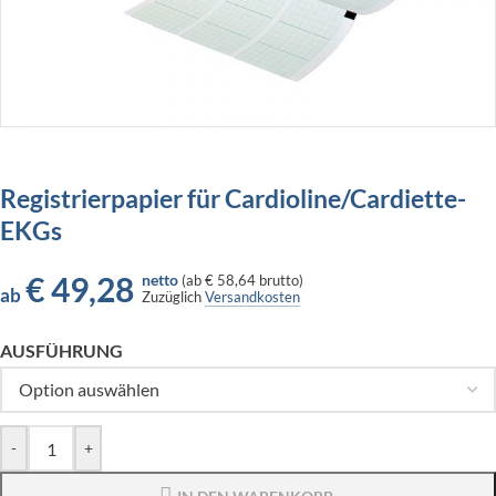
Registrierpapier für Cardioline/Cardiette-
EKGs
€
49,28
netto
(
ab
€ 58,64
brutto)
ab
Zuzüglich
Versandkosten
AUSFÜHRUNG
-
+