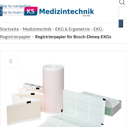
Skip to navigation
Skip to main content
Startseite
›
Medizintechnik
›
EKG & Ergometrie
›
EKG-
Registrierpapier
›
Registrierpapier für Bosch-Dimeq-EKGs
Zum Vergrößern klicken