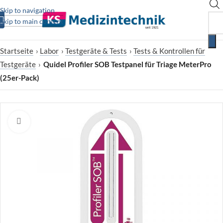
Skip to navigation
Skip to main content
Startseite
›
Labor
›
Testgeräte & Tests
›
Tests & Kontrollen für
Testgeräte
›
Quidel Profiler SOB Testpanel für Triage MeterPro
(25er-Pack)
Zum Vergrößern klicken