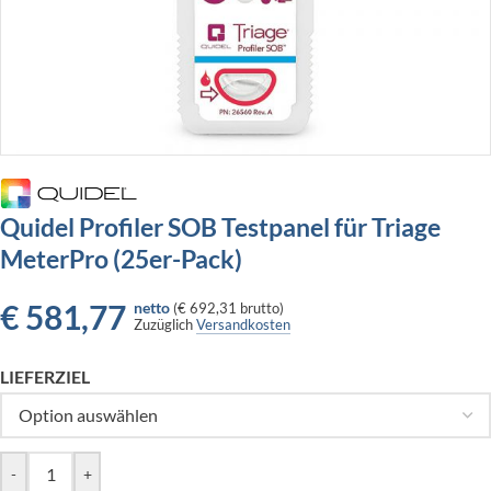
Quidel Profiler SOB Testpanel für Triage
MeterPro (25er-Pack)
€
581,77
netto
(
€ 692,31
brutto)
Zuzüglich
Versandkosten
LIEFERZIEL
-
+