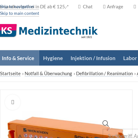
ersandkostenfrei in DE ab € 125,-*
Skip to navigation
Chat
Anfrage
Skip to main content
Info & Service
Hygiene
Injektion / Infusion
Labor
Startseite
›
Notfall & Überwachung
›
Defibrillation / Reanimation
›
Zum Vergrößern klicken