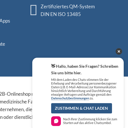
Zertifiziertes QM-System
DIN EN ISO 13485
 Apps
nte
👋 Hallo, haben Sie Fragen? Schreiben
Sie uns bitte hier.
Mit dem Laden des Chats stimmen Sie der
Erhebung und Verarbeitung personenbezogener
Sicher einkaufen
Daten (z.B. E-Mail-Adresse) zur Kommunikation
hinsichtlich Vorbereitung und Durchführung
B-Onlineshop richten sich
etwaiger Anfragen und Aufträge gemäß den
Datenschutzbestimmungen
zu.
 medizinische Fachkreise,
ZUSTIMMEN & CHAT LADEN
ternehmen, die die
n oder dienstlichen Tätigkeit
Nach Ihrer Zustimmung klicken Sie zum
Starten auf das aktive Chatsymbol.