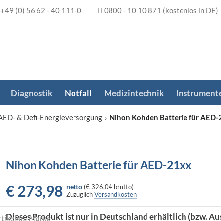
+49 (0) 56 62 - 40 111-0
0800 - 10 10 871
(kostenlos in DE)
Diagnostik
Notfall
Medizintechnik
Instrument
AED- & Defi-Energieversorgung
›
Nihon Kohden Batterie für AED-
Nihon Kohden Batterie für AED-21xx
€
273,98
netto
(
€ 326,04
brutto)
Zuzüglich
Versandkosten
Dieses Produkt ist nur in Deutschland erhältlich (bzw. Au