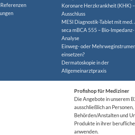
 Referenzen
Koro­nare Herz­krank­heit (KHK) –
nungen
Ausschluss
MESI Diagnostik-Tablet mit med.
seca mBCA 555 – Bio-Impedanz-
Analyse
Einweg- oder Mehrweginstrume
einsetzen?
Dermatoskopie in der
Allgemeinarztpraxis
Profishop für Mediziner
Die Angebote in unserem B2
ausschließlich an Personen,
Behörden/Anstalten und Un
Produkte in ihrer berufliche
anwenden.