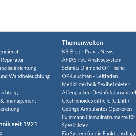
Themenwelten
endienst
KS-Blog – Praxis-News
n Reparatur
AFIAS PoC Analysesystem
raxiseinrichtung
Schmitz Diamond OP-Tische
 und Wandbeleuchtung
OP-Leuchten – Leitfaden
Medizintechnik flexibel mieten
hichtung
Affenpocken-Desinfektionsmittel
 & -management
Clostridioides difficile (C.Diff.)
ereitung
Getinge Ambulantes Operieren
Fuhrmann Einmalinstrumente für
hnik seit 1921
Spezialisten
e
Ein System für die Funktionsdiagn