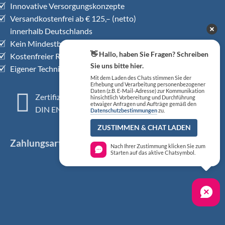
Innovative Versorgungskonzepte
Versandkostenfrei ab € 125,– (netto)
innerhalb Deutschlands
Kein Mindestbestellwert
👋 Hallo, haben Sie Fragen? Schreiben
Kostenfreier Rückholservice
Sie uns bitte hier.
Eigener Technischer Kundendienst
Mit dem Laden des Chats stimmen Sie der
Erhebung und Verarbeitung personenbezogener
Daten (z.B. E-Mail-Adresse) zur Kommunikation
Zertifiziertes QM-System
hinsichtlich Vorbereitung und Durchführung
etwaiger Anfragen und Aufträge gemäß den
DIN EN ISO 13485
Datenschutzbestimmungen
zu.
ZUSTIMMEN & CHAT LADEN
Zahlungsarten
Nach Ihrer Zustimmung klicken Sie zum
Starten auf das aktive Chatsymbol.