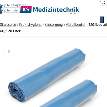
Skip to navigation
Skip to main content
Startseite
›
Praxishygiene
›
Entsorgung
›
Abfallbeutel
›
Müllbeutel
60/120 Liter
Zum Vergrößern klicken