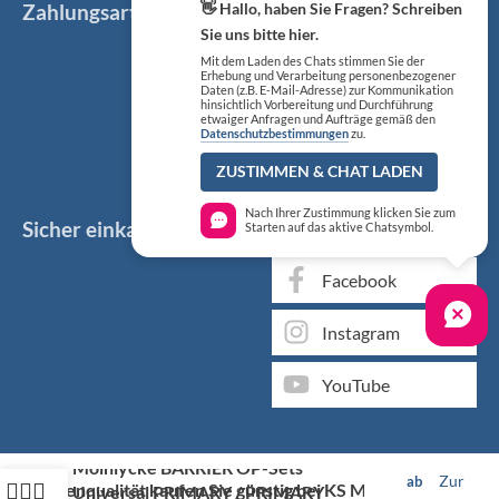
👋 Hallo, haben Sie Fragen? Schreiben
Zahlungsarten
Sie uns bitte hier.
Mit dem Laden des Chats stimmen Sie der
Erhebung und Verarbeitung personenbezogener
Daten (z.B. E-Mail-Adresse) zur Kommunikation
hinsichtlich Vorbereitung und Durchführung
etwaiger Anfragen und Aufträge gemäß den
Datenschutzbestimmungen
zu.
ZUSTIMMEN & CHAT LADEN
Nach Ihrer Zustimmung klicken Sie zum
Sicher einkaufen
Social Media
Starten auf das aktive Chatsymbol.
Facebook
Instagram
YouTube
Mölnlycke BARRIER OP-Sets
Zur
ab
Markenqualität kaufen Sie günstig bei KS Medizintechnik
Universal PRIMARY / PRIMARY