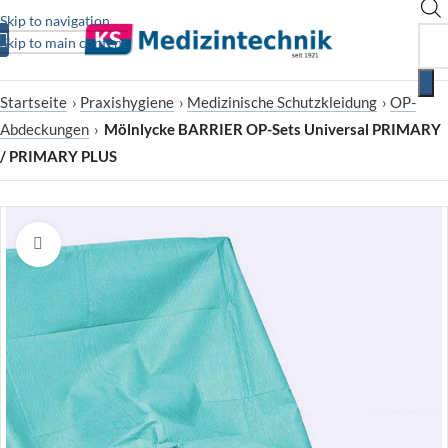
Skip to navigation
Skip to main content
Startseite
›
Praxishygiene
›
Medizinische Schutzkleidung
›
OP-
Abdeckungen
›
Mölnlycke BARRIER OP-Sets Universal PRIMARY
/ PRIMARY PLUS
Zum Vergrößern klicken