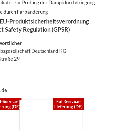
ikator zur Prüfung der Dampfdurchdringung
ge durch Farbänderung
EU-Produktsicherheitsverordnung
ct Safety Regulation (GPSR)
wortlicher
ebsgesellschaft Deutschland KG
Straße 29
e.de
l-Service-
Full-Service-
erung (DE)
Lieferung (DE)