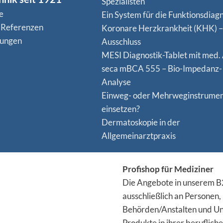
Spezialisten
e
Ein System für die Funktionsdiagn
 Referenzen
Koro­nare Herz­krank­heit (KHK) –
nungen
Ausschluss
MESI Diagnostik-Tablet mit med.
seca mBCA 555 – Bio-Impedanz-
Analyse
Einweg- oder Mehrweginstrume
einsetzen?
Dermatoskopie in der
Allgemeinarztpraxis
Profishop für Mediziner
Die Angebote in unserem B2
ausschließlich an Personen,
Behörden/Anstalten und Un
Produkte in ihrer berufliche