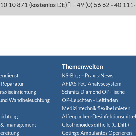
10 10 871 (kostenlos DE)
+49 (0) 56 62 - 40 111
Themenwelten
endienst
KS-Blog – Praxis-News
n Reparatur
AFIAS PoC Analysesystem
raxiseinrichtung
Schmitz Diamond OP-Tische
 und Wandbeleuchtung
OP-Leuchten – Leitfaden
Medizintechnik flexibel mieten
hichtung
Affenpocken-Desinfektionsmittel
 & -management
Clostridioides difficile (C.Diff.)
ereitung
Getinge Ambulantes Operieren