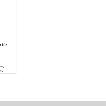
n für
tto
to