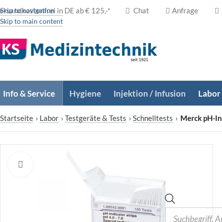
ersandkostenfrei in DE ab € 125,-*
Skip to navigation
Chat
Anfrage
Skip to main content
Info & Service
Hygiene
Injektion / Infusion
Labor
Startseite
›
Labor
›
Testgeräte & Tests
›
Schnelltests
›
Merck pH-In
Zum Vergrößern klicken