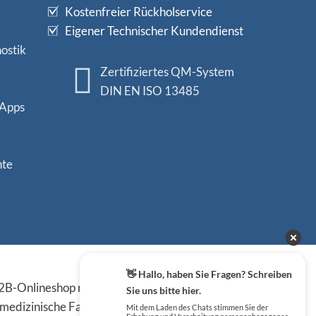
Kostenfreier Rückholservice
Eigener Technischer Kundendienst
ostik
Zertifiziertes QM-System
DIN EN ISO 13485
 Apps
nte
Sicher einkaufen
👋 Hallo, haben Sie Fragen? Schreiben
B-Onlineshop richten sich
Sie uns bitte hier.
 medizinische Fachkreise,
Mit dem Laden des Chats stimmen Sie der