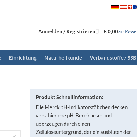
Anmelden / Registrieren
€
0,00
zur Kasse
e
Einrichtung
Naturheilkunde
Verbandstoffe / SSB
Produkt Schnellinformation:
Die Merck pH-Indikatorstäbchen decken
verschiedene pH-Bereiche ab und
überzeugen durch einen
Zelluloseuntergrund, der ein ausbluten der