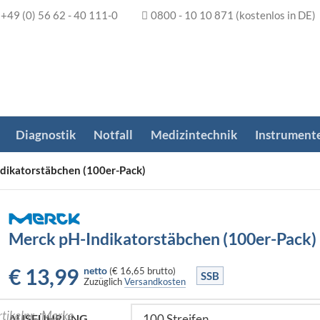
+49 (0) 56 62 - 40 111-0
0800 - 10 10 871
(kostenlos in DE)
Diagnostik
Notfall
Medizintechnik
Instrument
dikatorstäbchen (100er-Pack)
Merck pH-Indikatorstäbchen (100er-Pack)
€
13,99
netto
(
€ 16,65
brutto)
SSB
Zuzüglich
Versandkosten
AUSFÜHRUNG