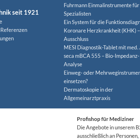
Fuhrmann Einmalinstrumente für
hnik seit 1921
Spezialisten
e
Ein System für die Funktionsdiagn
 Referenzen
Koro­nare Herz­krank­heit (KHK) –
nungen
Ausschluss
MESI Diagnostik-Tablet mit med.
seca mBCA 555 – Bio-Impedanz-
Analyse
Einweg- oder Mehrweginstrume
einsetzen?
Dermatoskopie in der
Allgemeinarztpraxis
Profishop für Mediziner
Die Angebote in unserem B2
ausschließlich an Personen,