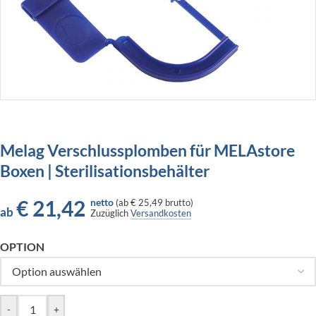
Melag Verschlussplomben für MELAstore
Boxen | Sterilisationsbehälter
€
21,42
netto
(
ab
€ 25,49
brutto)
ab
Zuzüglich
Versandkosten
OPTION
-
+