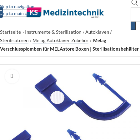
Skip to navigation
Skip to main content
Startseite
›
Instrumente & Sterilisation
›
Autoklaven /
Sterilisatoren
›
Melag Autoklaven Zubehör
›
Melag
Verschlussplomben für MELAstore Boxen | Sterilisationsbehälter
Zum Vergrößern klicken