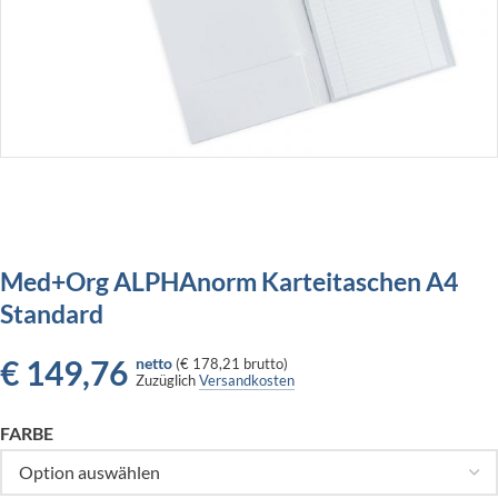
Med+Org ALPHAnorm Karteitaschen A4
Standard
€
149,76
netto
(
€ 178,21
brutto)
Zuzüglich
Versandkosten
FARBE