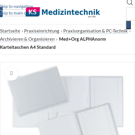
Skip to navigation
Skip to main content
Startseite
›
Praxiseinrichtung
›
Praxisorganisation & PC-Technik
›
Archivieren & Organisieren
›
Med+Org ALPHAnorm
Karteitaschen A4 Standard
Zum Vergrößern klicken