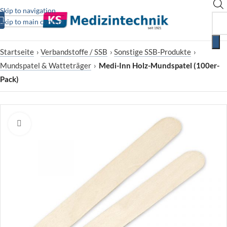
Skip to navigation
Skip to main content
Startseite
›
Verbandstoffe / SSB
›
Sonstige SSB-Produkte
›
Mundspatel & Watteträger
›
Medi-Inn Holz-Mundspatel (100er-
Pack)
Zum Vergrößern klicken