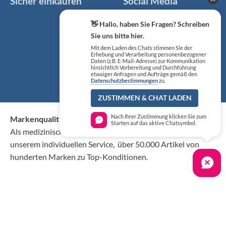
Sicher einkaufen
Social Media
Facebook
👋 Hallo, haben Sie Fragen? Schreiben
Sie uns bitte hier.
Instagram
Mit dem Laden des Chats stimmen Sie der
Erhebung und Verarbeitung personenbezogener
Daten (z.B. E-Mail-Adresse) zur Kommunikation
hinsichtlich Vorbereitung und Durchführung
YouTube
etwaiger Anfragen und Aufträge gemäß den
Datenschutzbestimmungen
zu.
ZUSTIMMEN & CHAT LADEN
Nach Ihrer Zustimmung klicken Sie zum
Markenqualität kaufen Sie günstig bei KS Medizintechnik
Starten auf das aktive Chatsymbol.
Als medizinischer Fachgroßhandel bieten wir Ihnen, neben
unserem individuellen Service, über 50.000 Artikel von
hunderten Marken zu Top-Konditionen.
K. H. Dewert Echo-