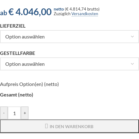
€
4.046,00
netto
(
€ 4.814,74
brutto)
ab
Zuzüglich
Versandkosten
LIEFERZIEL
GESTELLFARBE
Aufpreis Option(en) (netto)
Gesamt (netto)
-
+
IN DEN WARENKORB