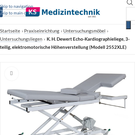
Skip to navigation
Skip to main content
Startseite
›
Praxiseinrichtung
›
Untersuchungsmöbel
›
Untersuchungsliegen
›
K. H. Dewert Echo-Kardiographieliege, 3-
teilig, elektromotorische Höhenverstellung (Modell 2552XLE)
Zum Vergrößern klicken