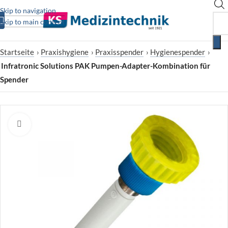
Skip to navigation
Skip to main content
Startseite
›
Praxishygiene
›
Praxisspender
›
Hygienespender
›
Infratronic Solutions PAK Pumpen-Adapter-Kombination für
Spender
Zum Vergrößern klicken