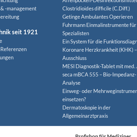
hichtung
Affenpocken-Desinfektionsmittel
 & -management
Clostridioides difficile (C.Diff.)
ereitung
Getinge Ambulantes Operieren
Fuhrmann Einmalinstrumente für
hnik seit 1921
Spezialisten
e
Ein System für die Funktionsdiagn
 Referenzen
Koro­nare Herz­krank­heit (KHK) –
nungen
Ausschluss
MESI Diagnostik-Tablet mit med.
seca mBCA 555 – Bio-Impedanz-
Analyse
Einweg- oder Mehrweginstrume
einsetzen?
Dermatoskopie in der
Allgemeinarztpraxis
Profishop für Mediziner