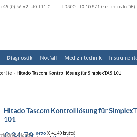
+49 (0) 56 62 - 40 111-0
0800 - 10 10 871
(kostenlos in DE)
Diagnostik
Notfall
Medizintechnik
Instrument
geräte
›
Hitado Tascom Kontrolllösung für SimplexTAS 101
Hitado Tascom Kontrolllösung für Simplex
101
€
34,79
netto
(
€ 41,40
brutto)