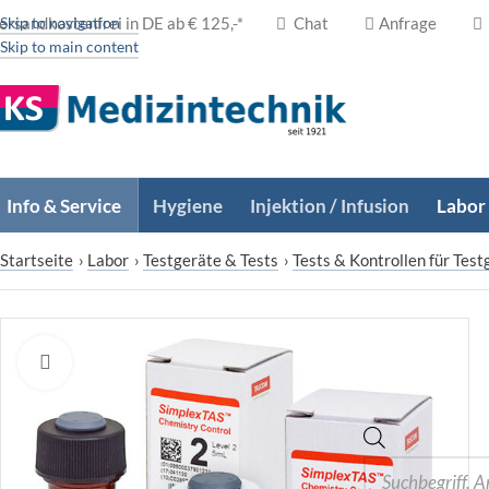
ersandkostenfrei in DE ab € 125,-*
Skip to navigation
Chat
Anfrage
Skip to main content
Info & Service
Hygiene
Injektion / Infusion
Labor
Startseite
›
Labor
›
Testgeräte & Tests
›
Tests & Kontrollen für Test
Zum Vergrößern klicken