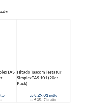
o.de
plexTAS
Hitado Tascom Tests für
r-
SimplexTAS 101 (20er-
Pack)
€
29,81
tto
ab
netto
to
ab
€ 35,47
brutto