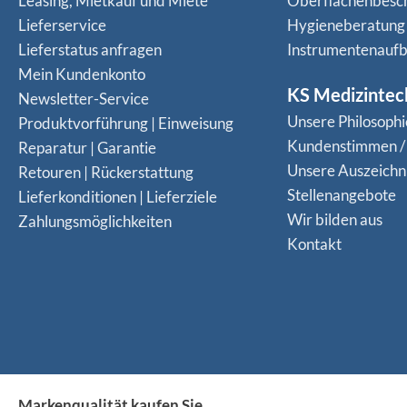
Leasing, Mietkauf und Miete
Oberflächenbesc
Lieferservice
Hygieneberatung
Lieferstatus anfragen
Instrumentenaufb
Mein Kundenkonto
KS Medizintec
Newsletter-Service
Unsere Philosophi
Produktvorführung | Einweisung
Kundenstimmen /
Reparatur | Garantie
Unsere Auszeich
Retouren | Rückerstattung
Stellenangebote
Lieferkonditionen | Lieferziele
Wir bilden aus
Zahlungsmöglichkeiten
Kontakt
Markenqualität kaufen Sie