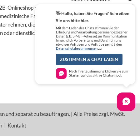
B-Onlineshop richten sich
👋 Hallo, haben Sie Fragen? Schreiben
 medizinische Fachkreise,
Sie uns bitte hier.
ternehmen, die die
Mit dem Laden des Chats stimmen Sie der
n oder dienstlichen Tätigkeit
Erhebung und Verarbeitung personenbezogener
Daten (z.B. E-Mail-Adresse) zur Kommunikation
hinsichtlich Vorbereitung und Durchführung
etwaiger Anfragen und Aufträge gemäß den
Datenschutzbestimmungen
zu.
ZUSTIMMEN & CHAT LADEN
Nach Ihrer Zustimmung klicken Sie zum
Starten auf das aktive Chatsymbol.
en und separat zu beauftragen. | Alle Preise zzgl. MwSt.
n
|
Kontakt