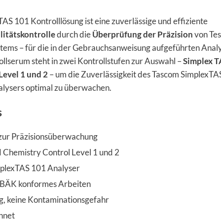
S 101 Kontrolllösung ist eine zuverlässige und effiziente
itätskontrolle
durch die
Überprüfung der Präzision
von Tes
ems – für die in der Gebrauchsanweisung aufgeführten Analy
ollserum steht in zwei Kontrollstufen zur Auswahl –
Simplex 
Level 1 und 2
– um die Zuverlässigkeit des Tascom SimplexTA
lysers optimal zu überwachen.
s
zur Präzisionsüberwachung
Chemistry Control Level 1 und 2
mplexTAS 101 Analyser
i-BÄK konformes Arbeiten
g, keine Kontaminationsgefahr
hnet