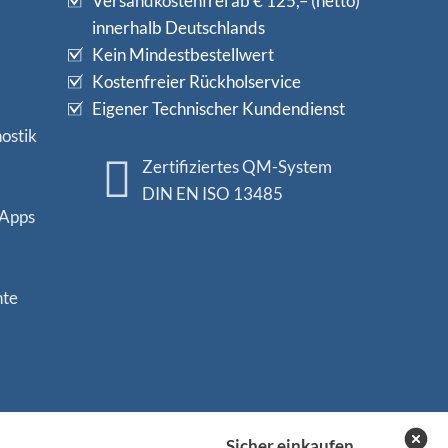
Versandkostenfrei ab € 125,– (netto)
innerhalb Deutschlands
Kein Mindestbestellwert
Kostenfreier Rückholservice
Eigener Technischer Kundendienst
ostik
Zertifiziertes QM-System
DIN EN ISO 13485
 Apps
nte
Sicher einkaufen