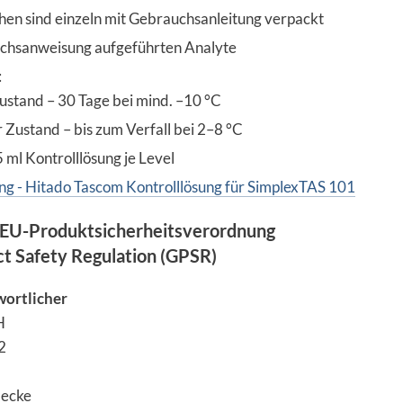
hen sind einzeln mit Gebrauchsanleitung verpackt
hsanweisung aufgeführten Analyte
:
ustand – 30 Tage bei mind. –10 °C
 Zustand – bis zum Verfall bei 2–8 °C
 ml Kontrolllösung je Level
g - Hitado Tascom Kontrolllösung für SimplexTAS 101
EU-Produktsicherheitsverordnung
ct Safety Regulation (GPSR)
wortlicher
H
2
lecke