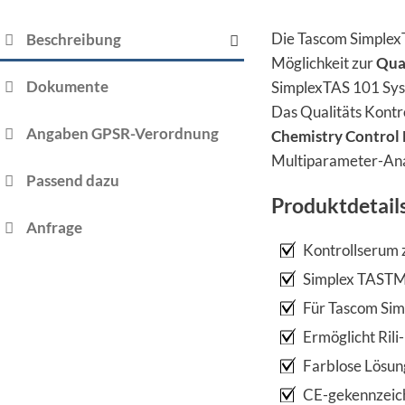
Die Tascom SimplexTA
Beschreibung
Möglichkeit zur
Qual
Dokumente
SimplexTAS 101 Syst
Das Qualitäts Kontr
Angaben GPSR-Verordnung
Chemistry Control 
Multiparameter-Ana
Passend dazu
Produktdetail
Anfrage
Kontrollserum 
Simplex TASTM 
Für Tascom Si
Ermöglicht Ril
Farblose Lösun
CE-gekennzeic