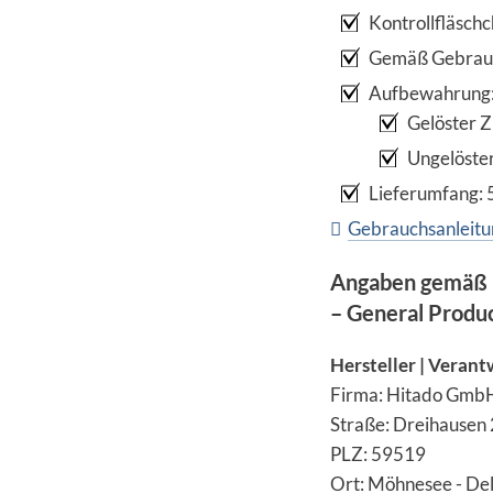
Kontrollfläschc
Gemäß Gebrauc
Aufbewahrung
Gelöster Z
Ungelöster
Lieferumfang: 5
Gebrauchsanleitun
Angaben gemäß 
– General Produ
Hersteller | Verant
Firma: Hitado Gmb
Straße: Dreihausen 
PLZ: 59519
Ort: Möhnesee - De