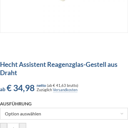
Hecht Assistent Reagenzglas-Gestell aus
Draht
€
34,98
netto
(
ab
€ 41,63
brutto)
ab
Zuzüglich
Versandkosten
AUSFÜHRUNG