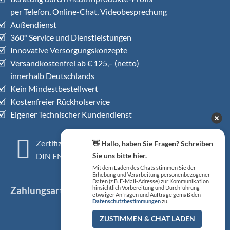
per Telefon, Online-Chat, Videobesprechung
Außendienst
360° Service und Dienstleistungen
Innovative Versorgungskonzepte
Versandkostenfrei ab € 125,– (netto)
innerhalb Deutschlands
Kein Mindestbestellwert
Kostenfreier Rückholservice
Eigener Technischer Kundendienst
Zertifiziertes QM-System
👋 Hallo, haben Sie Fragen? Schreiben
Sie uns bitte hier.
DIN EN ISO 13485
Mit dem Laden des Chats stimmen Sie der
Erhebung und Verarbeitung personenbezogener
Daten (z.B. E-Mail-Adresse) zur Kommunikation
Zahlungsarten
hinsichtlich Vorbereitung und Durchführung
etwaiger Anfragen und Aufträge gemäß den
Datenschutzbestimmungen
zu.
ZUSTIMMEN & CHAT LADEN