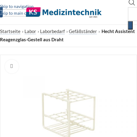
Skip to navigation
Skip to main content
Startseite
›
Labor
›
Laborbedarf
›
Gefäßständer
›
Hecht Assistent
Reagenzglas-Gestell aus Draht
Zum Vergrößern klicken