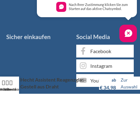
Nach Ihrer Zustimmung klicken Sie zum
Starten auf das aktive Chatsymbol.
Sicher einkaufen
Social Media
Facebook
Instagram
Hecht Assistent Reagenzglas-
Zur
YouTube
ab
Gestell aus Draht
Auswahl
€
34,98
artseite
Mein Konto
Warenkorb
Markenqualität kaufen Sie günstig bei KS Medizintechnik
Als medizinischer Fachgroßhandel bieten wir Ihnen, neben
unserem individuellen Service, über 50.000 Artikel von
hunderten Marken zu Top-Konditionen.