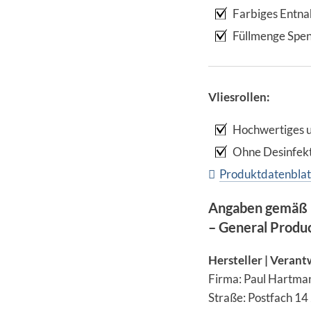
Farbiges Entn
Füllmenge Spen
Vliesrollen:
Hochwertiges u
Ohne Desinfekt
Produktdatenblat
Angaben gemäß 
– General Produ
Hersteller | Verant
Firma: Paul Hartma
Straße: Postfach 14