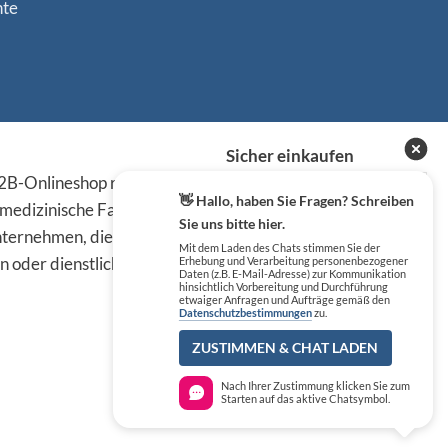
nte
Sicher einkaufen
B-Onlineshop richten sich
👋 Hallo, haben Sie Fragen? Schreiben
 medizinische Fachkreise,
Sie uns bitte hier.
ternehmen, die die
Mit dem Laden des Chats stimmen Sie der
n oder dienstlichen Tätigkeit
Erhebung und Verarbeitung personenbezogener
Daten (z.B. E-Mail-Adresse) zur Kommunikation
hinsichtlich Vorbereitung und Durchführung
etwaiger Anfragen und Aufträge gemäß den
Datenschutzbestimmungen
zu.
ZUSTIMMEN & CHAT LADEN
Nach Ihrer Zustimmung klicken Sie zum
Starten auf das aktive Chatsymbol.