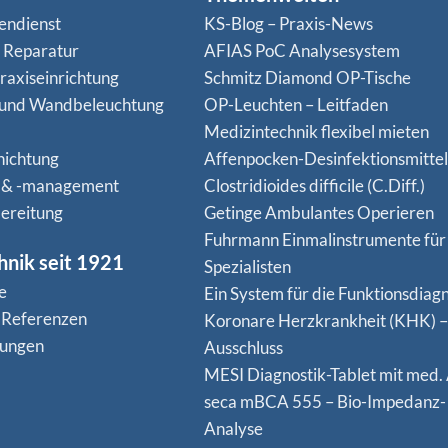
endienst
KS-Blog – Praxis-News
n Reparatur
AFIAS PoC Analysesystem
raxiseinrichtung
Schmitz Diamond OP-Tische
 und Wandbeleuchtung
OP-Leuchten – Leitfaden
Medizintechnik flexibel mieten
hichtung
Affenpocken-Desinfektionsmittel
 & -management
Clostridioides difficile (C.Diff.)
ereitung
Getinge Ambulantes Operieren
Fuhrmann Einmalinstrumente für
hnik seit 1921
Spezialisten
e
Ein System für die Funktionsdiagn
 Referenzen
Koro­nare Herz­krank­heit (KHK) –
nungen
Ausschluss
MESI Diagnostik-Tablet mit med.
seca mBCA 555 – Bio-Impedanz-
Analyse