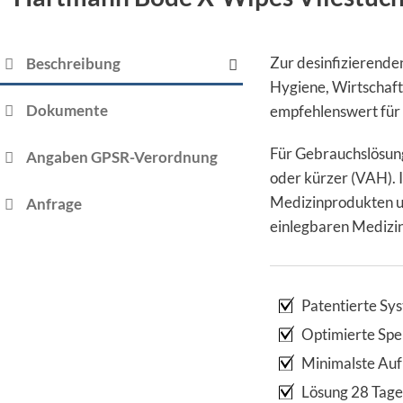
Zur desinfizierende
Beschreibung
Hygiene, Wirtschaft
Dokumente
empfehlenswert für 
Für Gebrauchslösung
Angaben GPSR-Verordnung
oder kürzer (VAH). 
Medizinprodukten un
Anfrage
einlegbaren Medizin
Patentierte Sy
Optimierte Spe
Minimalste Aufb
Lösung 28 Tag