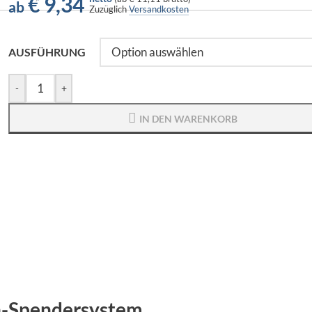
€
9,34
ab
Zuzüglich
Versandkosten
AUSFÜHRUNG
-
+
IN DEN WARENKORB
h-Spendersystem