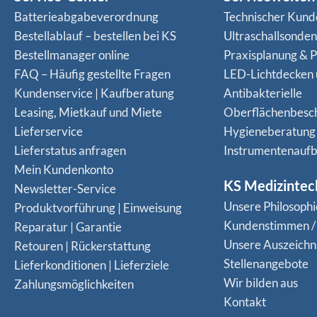
Batterieabgabeverordnung
Technischer Kund
Bestellablauf – bestellen bei KS
Ultraschallsonde
Bestellmanager online
Praxisplanung & P
FAQ – Häufig gestellte Fragen
LED-Lichtdecken
Kundenservice | Kaufberatung
Antibakterielle
Leasing, Mietkauf und Miete
Oberflächenbesc
Lieferservice
Hygieneberatung
Lieferstatus anfragen
Instrumentenaufb
Mein Kundenkonto
KS Medizintec
Newsletter-Service
Unsere Philosophi
Produktvorführung | Einweisung
Kundenstimmen /
Reparatur | Garantie
Unsere Auszeich
Retouren | Rückerstattung
Stellenangebote
Lieferkonditionen | Lieferziele
Wir bilden aus
Zahlungsmöglichkeiten
Kontakt