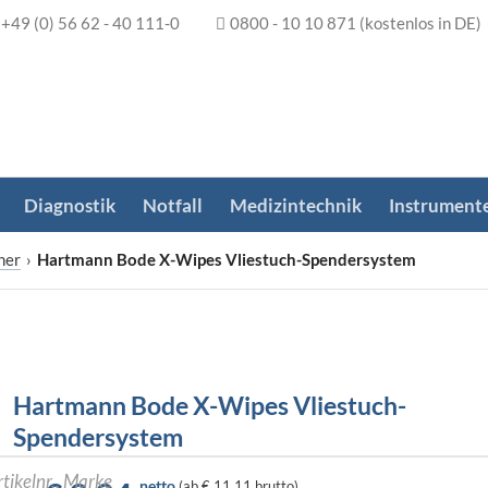
+49 (0) 56 62 - 40 111-0
0800 - 10 10 871
(kostenlos in DE)
Diagnostik
Notfall
Medizintechnik
Instrument
her
›
Hartmann Bode X-Wipes Vliestuch-Spendersystem
Hartmann Bode X-Wipes Vliestuch-
Spendersystem
netto
(
ab
€ 11,11
brutto)