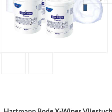
Hartmann Bode X-Wipes Vliestuc