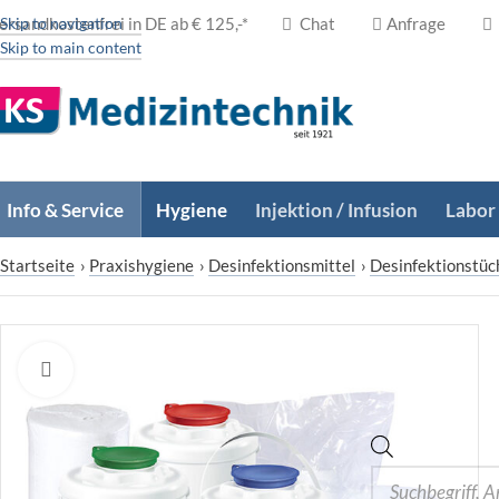
ersandkostenfrei in DE ab € 125,-*
Skip to navigation
Chat
Anfrage
Skip to main content
Info & Service
Hygiene
Injektion / Infusion
Labor
Startseite
›
Praxishygiene
›
Desinfektionsmittel
›
Desinfektionstüc
Zum Vergrößern klicken