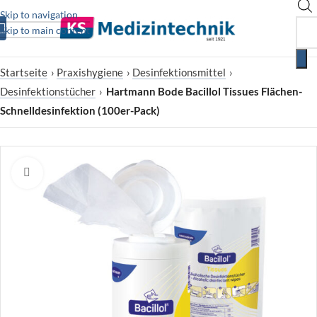
Skip to navigation
Skip to main content
Startseite
›
Praxishygiene
›
Desinfektionsmittel
›
Desinfektionstücher
›
Hartmann Bode Bacillol Tissues Flächen-
Schnelldesinfektion (100er-Pack)
Zum Vergrößern klicken