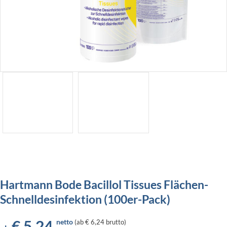
Hartmann Bode Bacillol Tissues Flächen-
Schnelldesinfektion (100er-Pack)
€
5,24
netto
(
ab
€ 6,24
brutto)