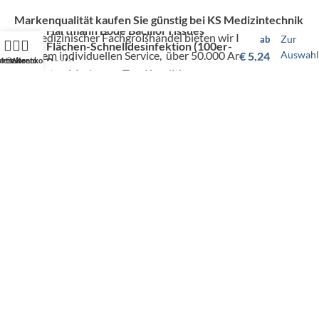
Markenqualität kaufen Sie günstig bei KS Medizintechnik
Hartmann Bode Bacillol Tissues
Als medizinischer Fachgroßhandel bieten wir Ihnen, neben
Zur
ab
Flächen-Schnelldesinfektion (100er-
unserem individuellen Service, über 50.000 Artikel von
Auswahl
€
5,24
Pack)
artseite
Mein Konto
Warenkorb
hunderten Marken zu Top-Konditionen.