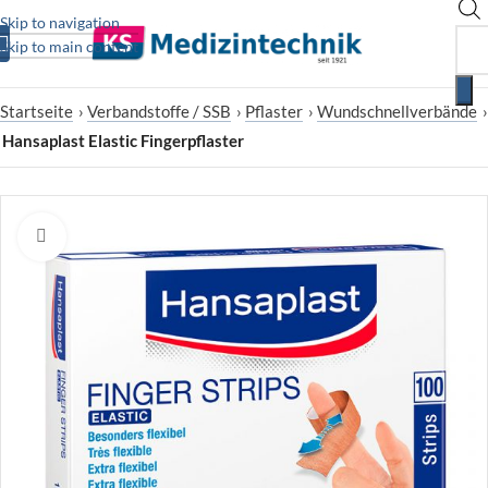
Skip to navigation
Skip to main content
Startseite
›
Verbandstoffe / SSB
›
Pflaster
›
Wundschnellverbände
›
Hansaplast Elastic Fingerpflaster
Zum Vergrößern klicken