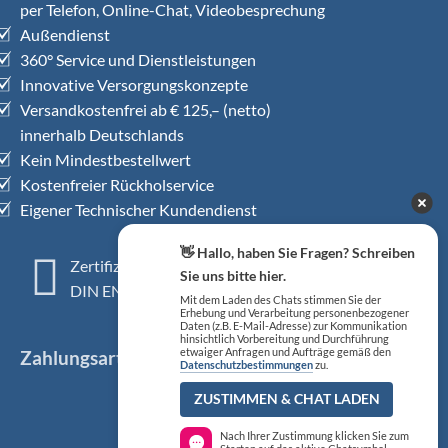
per Telefon, Online-Chat, Videobesprechung
Außendienst
360° Service und Dienstleistungen
Innovative Versorgungskonzepte
Versandkostenfrei ab € 125,– (netto)
innerhalb Deutschlands
Kein Mindestbestellwert
Kostenfreier Rückholservice
Eigener Technischer Kundendienst
👋 Hallo, haben Sie Fragen? Schreiben
Zertifiziertes QM-System
Sie uns bitte hier.
DIN EN ISO 13485
Mit dem Laden des Chats stimmen Sie der
Erhebung und Verarbeitung personenbezogener
Daten (z.B. E-Mail-Adresse) zur Kommunikation
hinsichtlich Vorbereitung und Durchführung
Zahlungsarten
etwaiger Anfragen und Aufträge gemäß den
Datenschutzbestimmungen
zu.
ZUSTIMMEN & CHAT LADEN
Nach Ihrer Zustimmung klicken Sie zum