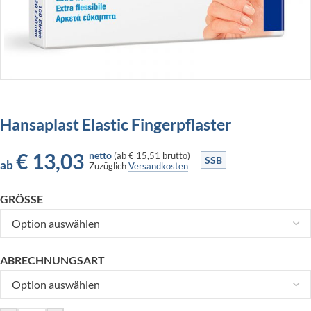
Hansaplast Elastic Fingerpflaster
€
13,03
netto
(
ab
€ 15,51
brutto)
SSB
ab
Zuzüglich
Versandkosten
GRÖSSE
ABRECHNUNGSART