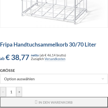
Fripa Handtuchsammelkorb 30/70 Liter
€
38,77
netto
(
ab
€ 46,14
brutto)
ab
Zuzüglich
Versandkosten
GRÖSSE
-
+
IN DEN WARENKORB