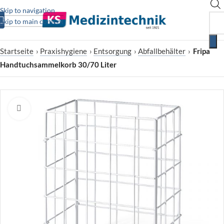
Skip to navigation
Skip to main content
Startseite
›
Praxishygiene
›
Entsorgung
›
Abfallbehälter
›
Fripa
Handtuchsammelkorb 30/70 Liter
Zum Vergrößern klicken