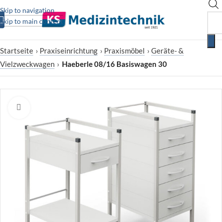
Skip to navigation
Skip to main content
Startseite
›
Praxiseinrichtung
›
Praxismöbel
›
Geräte- &
Vielzweckwagen
›
Haeberle 08/16 Basiswagen 30
Zum Vergrößern klicken