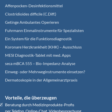
Affenpocken-Desinfektionsmittel
Clostridioides difficile (C.Diff.)
Getinge Ambulantes Operieren
Fuhrmann Einmalinstrumente für Spezialisten
Ein System für die Funktionsdiagnostik
Koro­nare Herz­krank­heit (KHK) – Ausschluss
MESI Diagnostik-Tablet mit med. Apps
seca mBCA 555 – Bio-Impedanz-Analyse
Einweg- oder Mehrweginstrumente einsetzen?
Dermatoskopie in der Allgemeinarztpraxis
Vorteile, die überzeugen
Beratung durch Medizinprodukte-Profis
per Telefon, Online-Chat, Videobesprechung