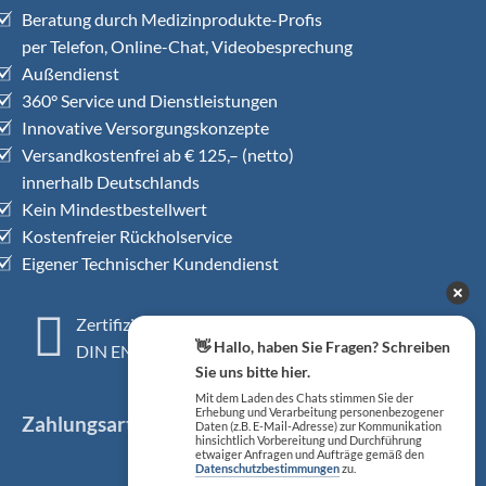
Beratung durch Medizinprodukte-Profis
per Telefon, Online-Chat, Videobesprechung
Außendienst
360° Service und Dienstleistungen
Innovative Versorgungskonzepte
Versandkostenfrei ab € 125,– (netto)
innerhalb Deutschlands
Kein Mindestbestellwert
Kostenfreier Rückholservice
Eigener Technischer Kundendienst
Zertifiziertes QM-System
👋 Hallo, haben Sie Fragen? Schreiben
DIN EN ISO 13485
Sie uns bitte hier.
Mit dem Laden des Chats stimmen Sie der
Erhebung und Verarbeitung personenbezogener
Zahlungsarten
Daten (z.B. E-Mail-Adresse) zur Kommunikation
hinsichtlich Vorbereitung und Durchführung
etwaiger Anfragen und Aufträge gemäß den
Datenschutzbestimmungen
zu.