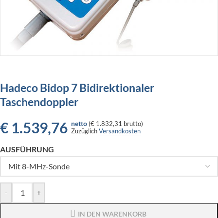
Hadeco Bidop 7 Bidirektionaler
Taschendoppler
€
1.539,76
netto
(
€ 1.832,31
brutto)
Zuzüglich
Versandkosten
AUSFÜHRUNG
-
+
IN DEN WARENKORB