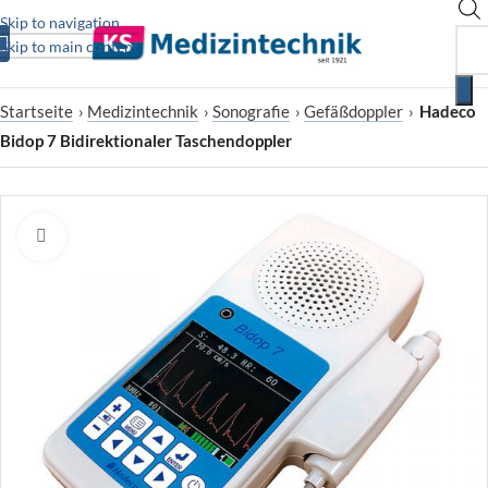
Skip to navigation
Skip to main content
Startseite
›
Medizintechnik
›
Sonografie
›
Gefäßdoppler
›
Hadeco
Bidop 7 Bidirektionaler Taschendoppler
Zum Vergrößern klicken