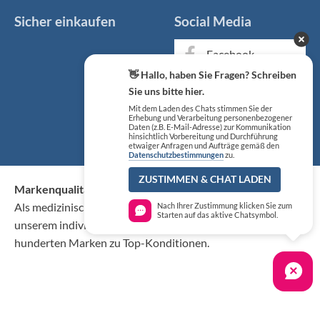
Sicher einkaufen
Social Media
Facebook
👋 Hallo, haben Sie Fragen? Schreiben
Instagram
Sie uns bitte hier.
Mit dem Laden des Chats stimmen Sie der
Erhebung und Verarbeitung personenbezogener
YouTube
Daten (z.B. E-Mail-Adresse) zur Kommunikation
hinsichtlich Vorbereitung und Durchführung
etwaiger Anfragen und Aufträge gemäß den
Datenschutzbestimmungen
zu.
ZUSTIMMEN & CHAT LADEN
Markenqualität kaufen Sie günstig bei KS Medizintechnik
Als medizinischer Fachgroßhandel bieten wir Ihnen, neben
Nach Ihrer Zustimmung klicken Sie zum
Starten auf das aktive Chatsymbol.
unserem individuellen Service, über 50.000 Artikel von
hunderten Marken zu Top-Konditionen.