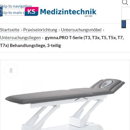
Skip to navigation
Skip to main content
Startseite
›
Praxiseinrichtung
›
Untersuchungsmöbel
›
Untersuchungsliegen
›
gymna.PRO T-Serie (T3, T3x, T5, T5x, T7,
T7x) Behandlungsliege, 3-teilig
Zum Vergrößern klicken