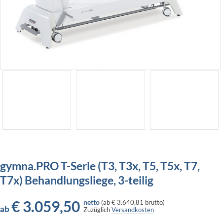
gymna.PRO T-Serie (T3, T3x, T5, T5x, T7,
T7x) Behandlungsliege, 3-teilig
€
3.059,50
netto
(
ab
€ 3.640,81
brutto)
ab
Zuzüglich
Versandkosten