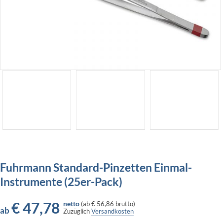
Fuhrmann Standard-Pinzetten Einmal-
Instrumente (25er-Pack)
€
47,78
netto
(
ab
€ 56,86
brutto)
ab
Zuzüglich
Versandkosten