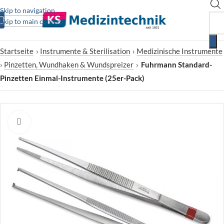
Skip to navigation
Skip to main content
Startseite
›
Instrumente & Sterilisation
›
Medizinische Instrumente
›
Pinzetten, Wundhaken & Wundspreizer
›
Fuhrmann Standard-
Pinzetten Einmal-Instrumente (25er-Pack)
Zum Vergrößern klicken