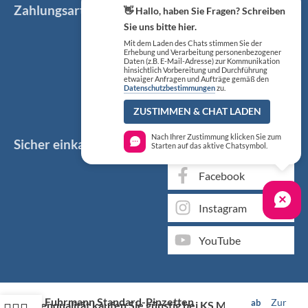
Zahlungsarten
👋 Hallo, haben Sie Fragen? Schreiben
Sie uns bitte hier.
Mit dem Laden des Chats stimmen Sie der
Erhebung und Verarbeitung personenbezogener
Daten (z.B. E-Mail-Adresse) zur Kommunikation
hinsichtlich Vorbereitung und Durchführung
etwaiger Anfragen und Aufträge gemäß den
Datenschutzbestimmungen
zu.
ZUSTIMMEN & CHAT LADEN
Nach Ihrer Zustimmung klicken Sie zum
Sicher einkaufen
Social Media
Starten auf das aktive Chatsymbol.
Facebook
Instagram
YouTube
Fuhrmann Standard-Pinzetten
Zur
ab
Markenqualität kaufen Sie günstig bei KS Medizintechnik