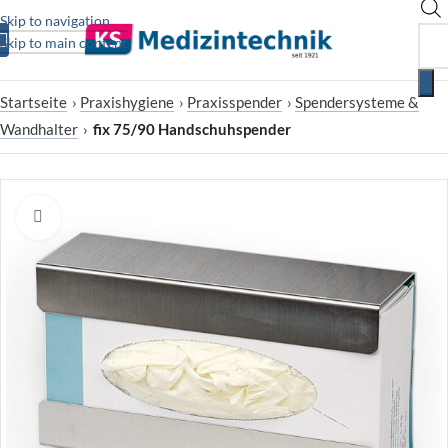
Skip to navigation
Skip to main content
Startseite
›
Praxishygiene
›
Praxisspender
›
Spendersysteme &
Wandhalter
›
fix 75/90 Handschuhspender
Zum Vergrößern klicken