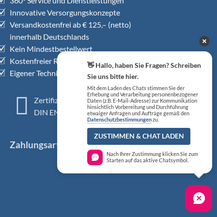
360° Service und Dienstleistungen
Innovative Versorgungskonzepte
Versandkostenfrei ab € 125,– (netto)
innerhalb Deutschlands
Kein Mindestbestellwert
Kostenfreier Rückholservice
👋 Hallo, haben Sie Fragen? Schreiben
Eigener Technischer Kundendienst
Sie uns bitte hier.
Mit dem Laden des Chats stimmen Sie der
Erhebung und Verarbeitung personenbezogener
Zertifiziertes QM-System
Daten (z.B. E-Mail-Adresse) zur Kommunikation
hinsichtlich Vorbereitung und Durchführung
DIN EN ISO 13485
etwaiger Anfragen und Aufträge gemäß den
Datenschutzbestimmungen
zu.
ZUSTIMMEN & CHAT LADEN
Zahlungsarten
Nach Ihrer Zustimmung klicken Sie zum
Starten auf das aktive Chatsymbol.